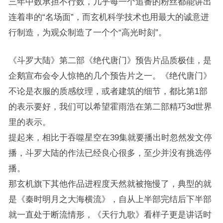
三年中数承担不行数，几乎每一个追番的粉丝都能讲出
连着串的“名场面”，而玄机科学技术也用最大的诚意进
行制造，为观众制造了一个个“高光时刻”。
《斗罗大陆》第二部《绝代唐门》预告片品质极佳，是
企鹅宣布会令人惊艳的几个预告片之一。《绝代唐门》
不论是衣服的质感纹理，或者建筑的细节，都比第1部
的表示要好，我们可以希望霍雨浩在第二部精巧3d世界
里的表示。
提起来，相比于吞噬星空在39集就要播出时忽然发文停
播，斗罗大陆的作法已经良心很多，至少并没有挑选停
播。
那玄机旗下其他作品进程度天然就被拖慢了，典型的就
是《秦时明月之大海横流》，自从上半部完结后下半部
就一直处于断流情形，《天行九歌》看样子更是讲话时