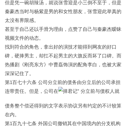
但是凭一碗胡辣汤，就说张雪迎是小三倒不至于，但是
秦豪杰当时与杨紫是男的和女性朋友，张雪迎此举真的
太没有界限感。
甚至于自己还以手滑为理由，点赞了自己与秦豪杰暧昧
视频文件的动态。
找到符合的角色，拿出好的演技才能得到网友的好口
碑，硬捧男主，却扛不起男主的大旗反而坏了口碑。而
热播剧《刚亮东方》中曹磊饰演的配角李白，也被大家
深深记住了。
第1百七十六条 公司分立前的债务由分立后的公司承担
连带责任。但是，公司在
分立前与债权人就
债务整个偿还得到的文字表示协议另有约定的不计较算
在内。
第1百九十七条 外国公司撤销其在中国境内的分支机构