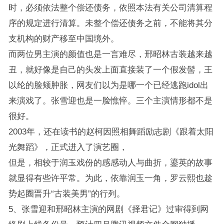
时，必须依法整个偿还债务，依照本法有关公司清算程
序的规定进行清算。未整个偿还债务之前，不能将其分
支机构的财产移至中国境外。
而两位男主演的颜值也是一言难尽，邢昭林古装越来越
丑，就好像是自己的头发上面直接装了一个假发髻，王
以纶的脸颊肿胀，网友们以为是哪一个已经逃跑idol出
来演戏了。张雪迎也是一脸憔悴。三个主演情形都不是
很好。
2003年，还在读书的赵柯因照相舞蹈励志剧《跟着太阳
光舞蹈》，正式进入了演艺圈，
但是，相较于润玉戏份的感感动人与曲折，鎏英的故事
就显得有些许平常。为此，依靠润玉一角，罗云熙也趁
势起圈晋升“古装美男”的行列。
5、张雪迎和邢昭林主演的网剧《择君记》过审得到网