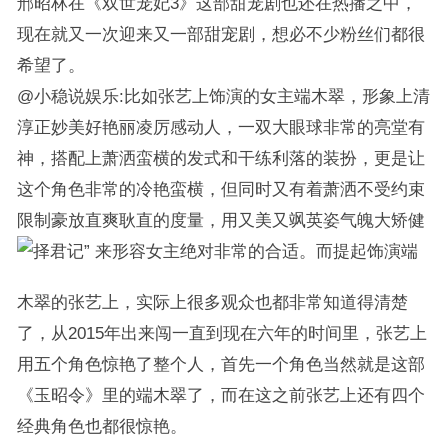
邢昭林在《双世宠妃3》这部甜宠剧也还在热播之中，
现在就又一次迎来又一部甜宠剧，想必不少粉丝们都很
希望了。
@小稳说娱乐:比如张艺上饰演的女主端木翠，形象上清
淳正妙美好艳丽凌厉感动人，一双大眼球非常的亮堂有
神，搭配上萧洒蛮横的发式和干练利落的装扮，更是让
这个角色非常的冷艳蛮横，但同时又有着萧洒不受约束
限制豪放直爽耿直的度量，用又美又飒英姿气魄大矫健
来形容女主绝对非常的合适。而提起饰演端
木翠的张艺上，实际上很多观众也都非常知道得清楚
了，从2015年出来闯一直到现在六年的时间里，张艺上
用五个角色惊艳了整个人，首先一个角色当然就是这部
《玉昭令》里的端木翠了，而在这之前张艺上还有四个
经典角色也都很惊艳。