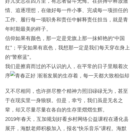
好儿女志在四方里，有志者奋斗无悔。在拼搏中释放激
情、追逐理想，在做好每一件小事、完成每一项担任的
工作、履行每一项职务和责任中解释责任担当，就是青
年时期最美的样子。
信仰如果有颜色，那一定是党旗上那一抹鲜艳的“中国
红”；平安如果有底色，我想那一定是我们每天穿在身上
的“警察蓝”。
我们是擦肩而过的不认识的人，在平常的日子里顺着次
序
渐渐发展的生存着，每一天都大致相似却
又不尽相同，也许拼尽整个精神力照旧碌碌无为，甚至
于在现实里一身狼狈。但是，幸亏，我们虽是无名之
辈，却又尽量尽量在各自的生存里熠熠生辉。
2019年春天，互加规划好看乡村网络公益课程在通化县
展开，海默老师积极加入，报名“快乐音乐”课程。海默