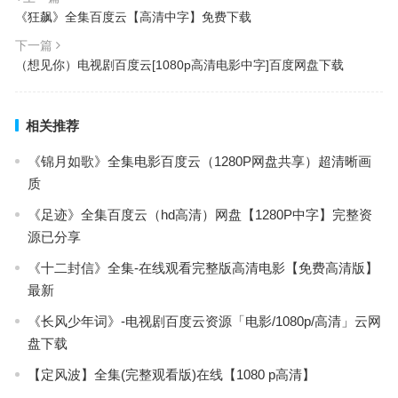
《狂飙》全集百度云【高清中字】免费下载
下一篇
（想见你）电视剧百度云[1080p高清电影中字]百度网盘下载
相关推荐
《锦月如歌》全集电影百度云（1280P网盘共享）超清晰画
质
《足迹》全集百度云（hd高清）网盘【1280P中字】完整资
源已分享
《十二封信》全集-在线观看完整版高清电影【免费高清版】
最新
《长风少年词》-电视剧百度云资源「电影/1080p/高清」云网
盘下载
【定风波】全集(完整观看版)在线【1080 p高清】