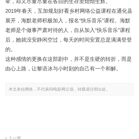
辈，却又尽量尽量在各自的生存里熠熠生辉。
2019年春天，互加规划好看乡村网络公益课程在通化县
展开，海默老师积极加入，报名“快乐音乐”课程。海默
老师是个做事严肃对待的人，自从加入“快乐音乐”课程
后，她就没安静闲空过，每天的时间安置总是满满登登
的。
这种感情的更换在这部剧中，并不是生硬的转折，而是
由心上路，让黎语冰与小时刻的自己有一个和解。
本文来自网络，不代表69电影网立场，转载请注明出处。
上一篇