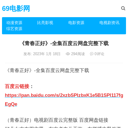
69电影网
动漫资源
比亮影视
电影资源
电视剧资讯
综艺资源
《青春正好》-全集百度云网盘完整下载
发布: 2023年 1月 18日
294
阅读
0
评论
《青春正好》-全集百度云网盘完整下载
百度云链接
：
https://pan.baidu.com/s/2xzbSPIzbxK1e5B1SPI117fg
EgQe
（青春正好）电视剧百度云完整版 百度网盘链接