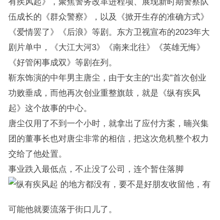
有疾风起》，聚焦警务改革进程项、展现新时期警察队
伍成长的《群众警察》，以及《掀开生存的准确方式》
《爱情罢了》《后浪》等剧。东方卫视宣布的2023年大
剧片单中，《大江大河3》《南来北往》《英雄无悔》
《好管闲事成双》等剧在列。
靳东饰演的中年男主唐尘，由于女主的“出卖”首次创业
功败垂成，而他再次创业重整旗鼓，就是《纵有疾风
起》这个故事的中心。
唐尘仅用了不到一个小时，就拿出了应付方案，暔兴集
团的董事长也对唐尘非常的相信，把这次危机整个权力
交给了他处置。
事业跌入最低点，不止没了公司，连个暂住落脚
的地方都没有，要不是好朋友收留他，有
可能他就要流落于街口儿了。