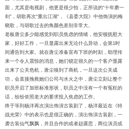
面，尤其是电视剧，他更是很少拍，正所说的“十年磨一
剑”，胡歌再次“重出江湖”，《县委大院》中他饰演的梅
晓歌，与胡歌过去的角颜色差别非常大。
老板唐尘多少能感觉到职员焦虑的情绪，他安顿抚慰大
家，好好工作，一旦显露出来无论什么异动，会第1时
间通告到大家。就在唐尘准备宣布下班的时刻，助理传
来一个令人震惊的消息，她们锁定很久的一个客户显露
出来了公关危机，唐尘嗅到了商机，一旦这次公关成
功，会直接挽救她们公司与水火之中，唐尘立刻让整个
职员开启了加班标准形状，职员之中没有一个有冤枉的
话，纷纷依照老大的要求投入焦虑的工作。
终于等到杨洋再次演出饰演古装剧了，杨洋最近在《特
战光荣》中的表示也是很正确的，演出饰演古装剧，一
袭古装仙气飘飘，并且合作的或者赵露思，两位演员或