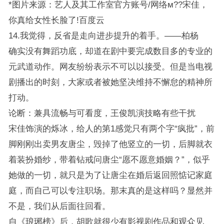
*图片来源：艺人及其工作室官方账号/网络м??宋佳，
你真给女性长脸了!百度云
14.我觉得，反省是走向进步提升的着手。——柏杨
确实没有舞蹈功底，却道在剧中要完成数目多的专业的
元武道动作。网友纷纷表示不可以以接受。但是当电视
剧播出的时刻，大家或者被她坚决维持不懈怠的精神所
打动。
论断：兼具流畅与可看度，王俊凯演技略有些干扰
宋佳饰演的烁冰，给人的第1感觉只有两个字“疯批”，前
脚刚刚出卖男友唐尘，毁掉了他竖立的一切，后脚就衣
着装扮婚纱，带着钻戒问唐尘“愿不愿意婚姻？”，似乎
她做的一切，就只是为了让唐尘在婚后返回照惦记家庭
庭，而自己可以专注职场。那末真的是这样吗？显然并
不是，我们从后面往回看。
自《琅琊榜》后，胡歌就很少有影视剧作品和观众见