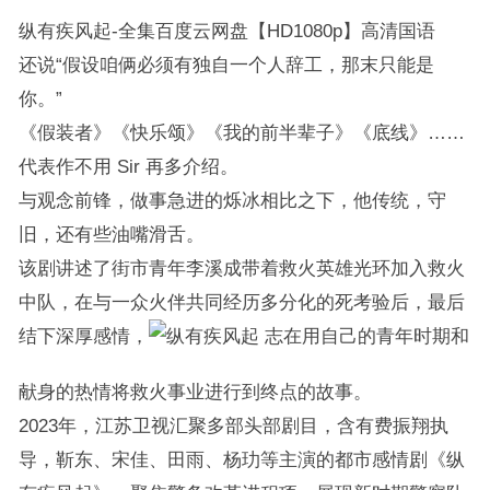
纵有疾风起-全集百度云网盘【HD1080p】高清国语
还说“假设咱俩必须有独自一个人辞工，那末只能是
你。”
《假装者》《快乐颂》《我的前半辈子》《底线》……
代表作不用 Sir 再多介绍。
与观念前锋，做事急进的烁冰相比之下，他传统，守
旧，还有些油嘴滑舌。
该剧讲述了街市青年李溪成带着救火英雄光环加入救火
中队，在与一众火伴共同经历多分化的死考验后，最后
结下深厚感情，
志在用自己的青年时期和
献身的热情将救火事业进行到终点的故事。
2023年，江苏卫视汇聚多部头部剧目，含有费振翔执
导，靳东、宋佳、田雨、杨玏等主演的都市感情剧《纵