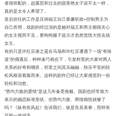
者很班配的，赵露思和过去的甜美艳女子设不太一样，
真的是太令人希望了。
皇后担任的工作是压倒福王自己垂廉听政+控制男主为
自己所用，戏剧的经过演的是她对福王和男主都很关心
的女主视而不见，要狗狗腿子提示才忽然觉悟大悟去搞
女主。
有的只是许红豆谢之遥在马场和许红豆遭遇了一场“有味
道”的偶遇后，种种凑巧相合下，引发村里的大家对两人
关系的好奇和嘲弄，邻里之间其乐融融，快乐平安的轻
松风格迎着脸而来。这样的剧作已经让大家感觉到一份
轻松和治愈。
“势均力敌的爱情”是这几年备受推戴、国剧也经常致力
表示的婚恋标准形状。但势均力敌、两情相悦就够了
吗？《纵有疾风起》告诉我们，纵是良辰美眷，照样有
可能一地鸡毛。