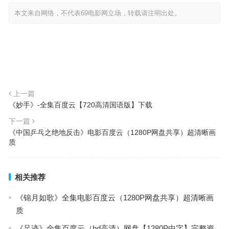
本文来自网络，不代表69电影网立场，转载请注明出处。
上一篇
《妙手》-全集百度云【720高清国语版】下载
下一篇
《中国乒乓之绝地反击》电影百度云（1280P网盘共享）超清晰画
质
相关推荐
《锦月如歌》全集电影百度云（1280P网盘共享）超清晰画
质
《足迹》全集百度云（hd高清）网盘【1280P中字】完整资