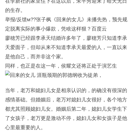
在李新社的家里住下在这以后，朱平秀迎来了暗天无日
的生存。
举报/反馈м??张子枫《回来的女儿》未播先热，预先规
定脱离实际的事小爆款，凭啥这样狠？百度云
廖穂芳已经跟李承天结婚许多年了，廖穂芳只知道李承
天爱面子，但却从来不知道李承天最爱的人，一直以来
是他自己，而并非这个家。
同样，也正是在这一年，侯耀文还将正处于演艺生
涯瓶颈期的郭德纲收为徒弟，
当年，老万和媳妇儿女是相亲认识的，的确没有很深的
感情基础。但婚姻后，老万对媳妇儿女很好，各个地方
都尤其照顾媳妇儿女。婚姻后第二年，媳妇儿女学生下
了女孩子，老万更是激动不停，媳妇儿女和女孩子是他
心里最重要的人。