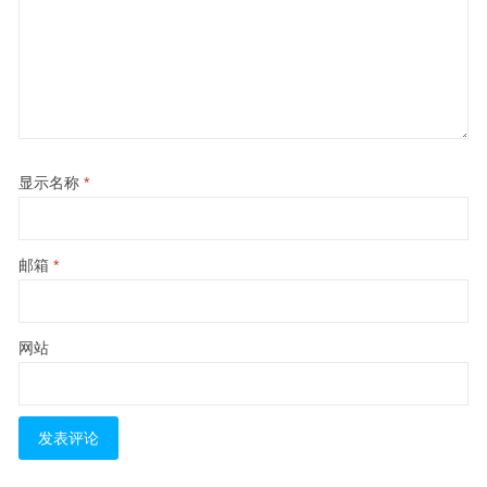
显示名称
*
邮箱
*
网站