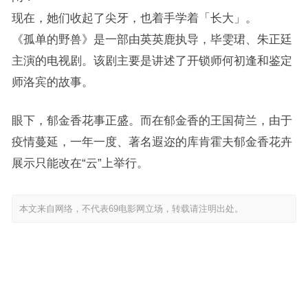
现在，她们收起了尖牙，也着手学着「长大」。
《孤单的野兽》是一部由英英鹿执导，毕雯珺、朱正廷
主演的电视剧。该剧主要是讲述了开锁师何初逢和鉴定
师洛宾的故事。
眼下，郁金香花事正盛。而在郁金香的王国荷兰，由于
疫情蔓延，一年一度、著名遐迩的库肯霍夫郁金香花卉
展示只能改在“云”上举行。
本文来自网络，不代表69电影网立场，转载请注明出处。