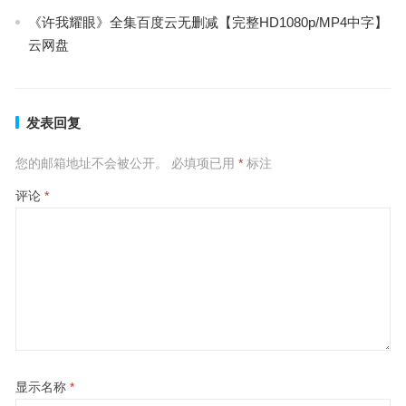
《许我耀眼》全集百度云无删减【完整HD1080p/MP4中字】
云网盘
发表回复
您的邮箱地址不会被公开。
必填项已用
*
标注
评论
*
显示名称
*