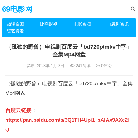
69电影网
动漫资源
比亮影视
电影资源
电视剧资讯
综艺资源
（孤独的野兽）电视剧百度云「bd720p/mkv中字」
全集Mp4网盘
发布: 2023年 1月 3日
241
阅读
0
评论
（孤独的野兽）电视剧百度云「bd720p/mkv中字」全集
Mp4网盘
百度云链接
：
https://pan.baidu.com/s/3Q1TH4Upi1_sAlAx9AXe2l
Q