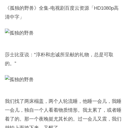
《孤独的野兽》全集-电视剧百度云资源「HD1080p高
清中字」
莎士比亚说：“淳朴和忠诚所呈献的礼物，总是可取
的。”
我们找了两床榻盖，两个人轮流睡，他睡一会儿，我睡
一会儿，独自一个人看着物质情形。我太累了，或者睡
着了的。那一个夜晚挺尤其长的。过一会儿又震，我们
就怕上面垮下来，又醒了。