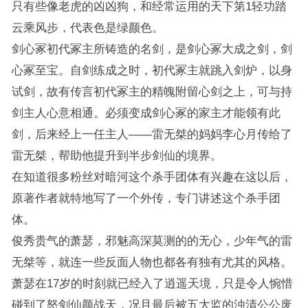
只有些像老虎的凶凶狗，和经常运用的天下第1轻功踏
云乘风步，代表色是绿颜色。
剑心冢初代冢主所铸造的名剑，是剑心冢大成之剑，剑
心冢至宝。自剑练成之时，初代冢主就跳入剑炉，以身
试剑，故有传言初代冢主的精魄附留心剑之上，可与持
剑主人心意相通。必须变成剑心冢的家主才能领有此
剑，后来经上一任主人——雷无桀的妈妈李心月传给了
雷无桀，帮助他提升到半步剑仙的境界。
在知道很多粉丝对暗河这个杀手团体有兴趣在这以后，
原著作者就特地写了一个外传，专门讲述这个杀手团
体。
俊秀贵气的萧瑟，邪魅高深莫测的的无心，少年气的雷
无桀等，就连一些反面人物也都各有独有尤其的风格。
萧瑟在17岁的时刻就已经入了逍遥天境，只是令人惋惜
碰到了怒剑仙颜战天，况且最后被五大监的浊清公公废