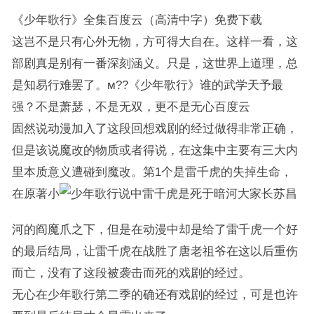
《少年歌行》全集百度云（高清中字）免费下载
这岂不是只有心外无物，方可得大自在。这样一看，这
部剧真是别有一番深刻涵义。只是，这世界上道理，总
是知易行难罢了。м??《少年歌行》谁的武学天予最
强？不是萧瑟，不是无双，更不是无心百度云
固然说动漫加入了这段回想戏剧的经过做得非常正确，
但是该说魔改的物质或者得说，在这集中主要有三大内
里本质意义遭碰到魔改。第1个是雷千虎的失掉生命，
在原著小
说中雷千虎是死于暗河大家长苏昌
河的阎魔爪之下，但是在动漫中却是给了雷千虎一个好
的最后结局，让雷千虎在战胜了唐老祖爷在这以后重伤
而亡，没有了这段被袭击而死的戏剧的经过。
无心在少年歌行第二季的确还有戏剧的经过，可是也许