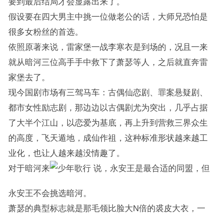
要到最后结局才会显露出来了。
假设要在四大男主中挑一位做老公的话，大师兄恐怕是
很多女粉丝的首选。
依照原著来说，雷家堡一战李寒衣是到场的，况且一来
就从暗河三位高手手中救下了萧瑟等人，之后就直奔雷
家堡去了。
现今国剧市场有三驾马车：古偶仙恋剧、罪案悬疑剧、
都市女性励志剧，那边边以古偶剧尤为突出，几乎占据
了大半个江山，以恋爱为基底，再上升到营救三界众生
的高度，飞天遁地，成仙作祖，这种标准形状越来越工
业化，也让人越来越没情趣了。
对于暗河来
说，永安王是最合适的同盟，但
永安王不会挑选暗河。
萧瑟的典型标志就是那毛领比脸大N倍的裘皮大衣，一