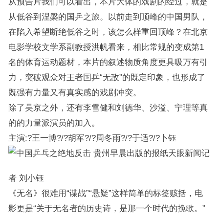
从预告片我们可以看出，本片大体的戏剧的经过，就是
从低谷到涅槃的国乒之旅。以前走到顶峰的中国男队，
在陷入希望断绝低谷之时，该怎么样重回顶峰？在北京
电影学校文学系副教授洪帆看来，相比常规的变成第1
名的体育运动题材，本片的叙述物质角度更具吸万有引
力，突破观众对王者国乒“无敌”的既定印象，也形成了
既强有力量又有真实感的戏剧冲突。
除了吴京之外，还有李雪健和刘德华、沙溢、宁理等真
的的力量派演员的加入。
主演:?王一博?/?胡军?/?周冬雨?/?于适?/?卜钰
贵州早晨出版的报纸天眼新闻记
者 刘小钰
《无名》很难用“谍战”“悬疑”这样简单的标签赅括，电
影更是“关于无名者的历史诗，是那一个时代的挽歌。”