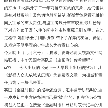
眼看着离宝藏越来越近,却不测遭碰到盗宝者各方面力量
的打压,由此揭开了二十年前抢夺宝藏的真象。她们也从
最初对财富的非常急切地殷切希望,渐渐背负起看守维护
国度宝藏的重大责任,与盗宝者展开重重较量,最后粉碎
了对方的狼子野心,使传闻中的虫族宝藏见到光明。在此
过程中,她们学会了团队协作,结下了深厚的友谊、爱情,
从糊涂不明事理的少年成长为有责任心的。
今天晚上（元月六号），腾讯、爱奇艺两大视频文件网
站联播，中华民国考察队剧《虫图腾》你希望吗？
м?? 今天出版的《光下一天早晨上出版的报纸》以
《影视人众志成城战疫情》为题发表文章，为担当和责
任点赞，一块儿来看↓
英国《金融时报》的报导还透漏，汇丰曾于讲话时的这
一岁岁初向中方解释说自己是“被迫”的。但在华为公司
初创人任正非在接受《金融时报》寻访时表示汇丰的讲