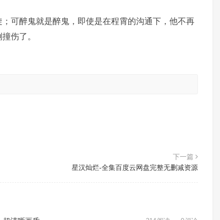
旋；可醉鬼就是醉鬼，即使是在程霄的沟通下，他不再
倒撞伤了。
。
下一篇
星汉灿烂-全集百度云网盘完整无删减资源