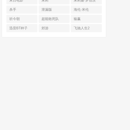
末日电影
朱莉
朱莉娅·罗伯茨
杀手
泄漏版
海伦·米伦
祈今朝
超能敢死队
输赢
迅雷BT种子
郊游
飞驰人生2