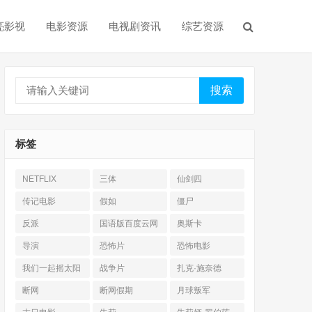
亮影视
电影资源
电视剧资讯
综艺资源
搜索
标签
NETFLIX
三体
仙剑四
传记电影
假如
僵尸
反派
国语版百度云网
奥斯卡
盘
导演
恐怖片
恐怖电影
我们一起摇太阳
战争片
扎克·施奈德
断网
断网假期
月球叛军