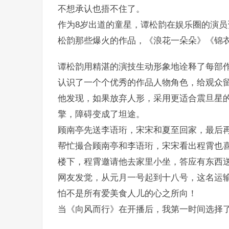
不想承认也捂不住了。
作为8岁出道的童星，谭松韵在娱乐圈的演
松韵那些爆火的作品，《浪花一朵朵》《锦
谭松韵用精湛的演技生动形象地诠释了每部
认识了一个个优秀的作品人物角色，给观众
他发现，如果放弃人形，采用更适合震旦星
擎，障碍变成了坦途。
顾南亭先送李语珩，宋宋和夏至回家，最后
帮忙撮合顾南亭和李语珩，宋宋看出程霄也
楼下，程霄邀请他去家里小坐，答应有东西
网友发觉，从元月一号起到十八号，这名运输
怕不是所有爱美食人儿的心之所向！
当《向风而行》在开播后，我第一时间选择