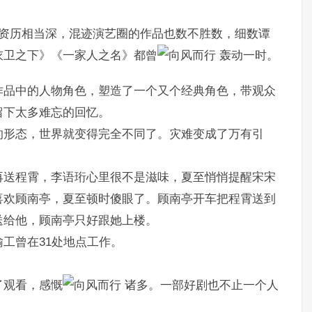
员资历相当深，混迹演艺圈的作品也数不胜数，细数谭
衣卫之下》《一家人之名》都曾
轰动一时。
作品中的人物角色，塑造了一个又个经典角色，带观众
留下太多难忘的回忆。
的形态，世界就变得完全不同了。灾难变成了万有引
再送程霄，李语珩心里很不是滋味，夏至悄悄提醒宋宋
喜欢顾南亭，夏至顿时傻眼了。顾南亭开车把程霄送到
送给他，顾南亭只好跟她上楼。
工曾在31处地点工作。
了观看，感慨
诸多。一部好剧也不止一个人