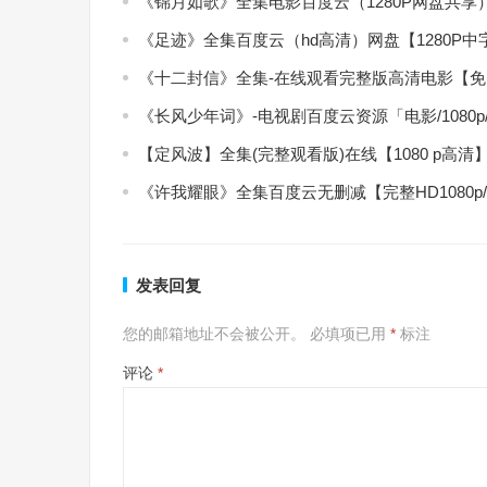
《锦月如歌》全集电影百度云（1280P网盘共享
《足迹》全集百度云（hd高清）网盘【1280P
《十二封信》全集-在线观看完整版高清电影【
《长风少年词》-电视剧百度云资源「电影/1080
【定风波】全集(完整观看版)在线【1080 p高清
《许我耀眼》全集百度云无删减【完整HD1080p
发表回复
您的邮箱地址不会被公开。
必填项已用
*
标注
评论
*