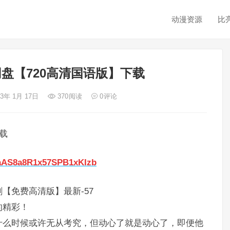
动漫资源
比
盘【720高清国语版】下载
23年 1月 17日
370
阅读
0
评论
载
BaAS8a8R1x57SPB1xKIzb
【免费高清版】最新-57
的精彩！
什么时候或许无从考究，但动心了就是动心了，即便他