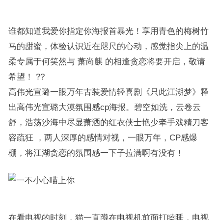
谁都知道我爱你指定你海报首暴光！享用青色的梅树竹
马的甜蜜，体验认识近在咫尺的心动，感觉指尖上的温
柔专属于何笑然与 萧尚麒 的相逢贪恋将要开启，敬请
希望！ ??
高伟光宣璐一眼万年古装爱情轻喜剧《只此江湖梦》释
出高伟光宣璐大漠氛围感cp海报。碧空如洗，云卷云
舒，浩荡沙海中尽显萧洒的红衣侠士艳少牵手戏精刀客
容疏狂 ，两人深厚的感情对视，一眼万年，CP感爆
棚，将江湖贪恋的氛围感一下子拉满啊有没有！
在看电视的时刻，猫一直蹲在电视机前面打瞌睡，电视