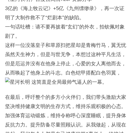
3亿的《海上牧云记》+5亿《九州缥缈录》，再一次证
明了大制作救不了“烂剧本”的缺陷。
一句话吐槽：请不要再披着“玄幻”的外衣，拍钦佩对象
剧了。
这样一位没落皇子和草原扫把星却是青梅竹马，翼无忧
虽然天生神力，但是与世无争，本想过这种平凡生活，
但是厄运并没有在他身上停止，心爱的女人离他而去，
从而唤起了他身上的斗志。白色铠甲搭配白色羽翼，
这简直是全局最帅气逼人的一幕。
在最后，呼吁整个的多方小火伴们，我们带头激励大家
坚决维持健康文明的生存方式，维持乐观积极的心态。
加强体育运动锻炼，维持令称呼心深度睡眠，提升身体
反抗力力。提升防备尽量照顾认识。从我做起，从现在