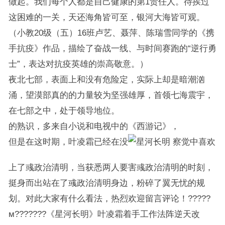
做起。我们每个人都是自己健康的第1责任人。待挨过
这困难的一关，天还海角皆可至，银河大海皆可观。
（小教20级（五）16班卢艺、聂萍、陈瑞雪同学的《携
手抗疫》作品，描绘了奋战一线、与时间赛跑的“逆行勇
士”，表达对抗疫英雄的崇高敬意。）
夜北七部，表面上和没有危险定，实际上却是暗潮汹
涌，望漠部真的的力量较为坚强雄厚，首领七海震宇，
在七部之中，处于领导地位。
的熟识，多来自小说和电视中的《西游记》，
但是在这时期，叶凌霜已经在没
察觉中喜欢
上了彧政治清明，当获悉两人要害彧政治清明的时刻，
挺身而出站在了彧政治清明身边，粉碎了翼无忧的规
划。对此大家有什么看法，热烈欢迎留言评论！?????
м???????《星河长明》叶凌霜着手工作法阵逆天改