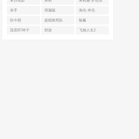
末日电影
朱莉
朱莉娅·罗伯茨
杀手
泄漏版
海伦·米伦
祈今朝
超能敢死队
输赢
迅雷BT种子
郊游
飞驰人生2