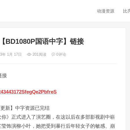
动漫资源
比
BD1080P国语中字】链接
23年 1月 17日
201
阅读
0
评论
链接
3243443172SfegQe2PbfreS
已更新】中字资源已完结
欢你》正式进入了演艺圈，在这以后在多部影视剧中崭
芷莹饰演柳小叶，她把受到暴行后年轻女子的敏感、崩