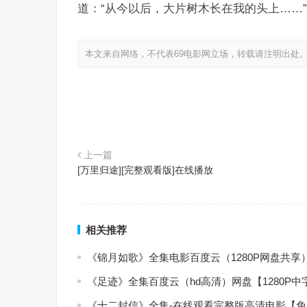
道：“从今以后，大片树木长在我的头上……”
本文来自网络，不代表69电影网立场，转载请注明出处
上一篇
[万里归途][完整观看版]在线播放
相关推荐
《锦月如歌》全集电影百度云（1280P网盘共享
《足迹》全集百度云（hd高清）网盘【1280P
《十二封信》全集-在线观看完整版高清电影【