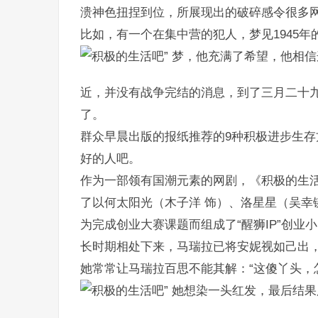
溃神色扭捏到位，所展现出的破碎感令很多网
比如，有一个在集中营的犯人，梦见1945年
梦，他充满了希望，他相信
近，并没有战争完结的消息，到了三月二十
了。
群众早晨出版的报纸推荐的9种积极进步生
好的人吧。
作为一部领有国潮元素的网剧，《积极的生
了以何太阳光（木子洋 饰）、洛星星（吴幸
为完成创业大赛课题而组成了“醒狮IP”创
长时期相处下来，马瑞拉已将安妮视如己出
她常常让马瑞拉百思不能其解：“这傻丫头，
她想染一头红发，最后结果