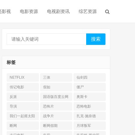
亮影视
电影资源
电视剧资讯
综艺资源
搜索
标签
NETFLIX
三体
仙剑四
传记电影
假如
僵尸
反派
国语版百度云网
奥斯卡
盘
导演
恐怖片
恐怖电影
我们一起摇太阳
战争片
扎克·施奈德
断网
断网假期
月球叛军