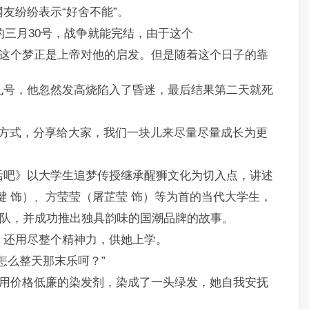
友纷纷表示“好舍不能”。
的三月30号，战争就能完结，由于这个
这个梦正是上帝对他的启发。但是随着这个日子的靠
九号，他忽然发高烧陷入了昏迷，最后结果第二天就死
存方式，分享给大家，我们一块儿来尽量尽量成长为更
活吧》以大学生追梦传授继承醒狮文化为切入点，讲述
键 饰）、方莹莹（屠芷莹 饰）等为首的当代大学生，
业小队，并成功推出独具韵味的国潮品牌的故事。
，还用尽整个精神力，供她上学。
怎么整天那末乐呵？”
用价格低廉的染发剂，染成了一头绿发，她自我安抚