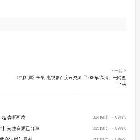
。
下一篇
《虫图腾》全集-电视剧百度云资源「1080p/高清」云网盘
下载
）超清晰画质
314
阅读
0
评论
中字】完整资源已分享
315
阅读
0
评论
免费高清版】最新
288
阅读
0
评论