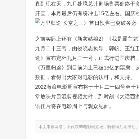
直到现在天，九月处境总计剧场售票处终于突
开画，本月最后仍有盼冲击15亿左右。国庆
长空之王》首日预售已突破务必，
之前实际上还有《新灰姑娘2》《我是霸主龙
九月二十三号，由饶晓志执导，郭帆、王红
途》宣布定档九月三十号，正式行进国庆档
《万里归途》到目前为止已破13亿的票房，
数据，看得出大家对电影的认可，和支持。
2022海浪电影周宣布将于十月二十四号至
堂放映片目混剪视频文件，到时刻《大话西
语佳片将在电影周上与观众见面。
本文来自网络，不代表69电影网立场，转载请注明出处