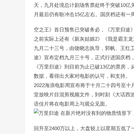
天，九月处境总计剧场售票处终于突破10亿
月最后仍有盼冲击15亿左右。国庆档还有一
空之王》首日预售已突破务必，《万里归途》
之前实际上还有《新灰姑娘2》《我是霸主龙
九月二十三号，由饶晓志执导，郭帆、王红
途》宣布定档九月三十号，正式行进国庆档
《万里归途》到目前为止已破13亿的票房，
数据，看得出大家对电影的认可，和支持。
2022海浪电影周宣布将于十月二十四号至
堂放映片目混剪视频文件，到时刻《大话西
语佳片将在电影周上与观众见面。
在新片绝对没有到的物质情形下，
回升至2400万以上，大盘较上以星期五低