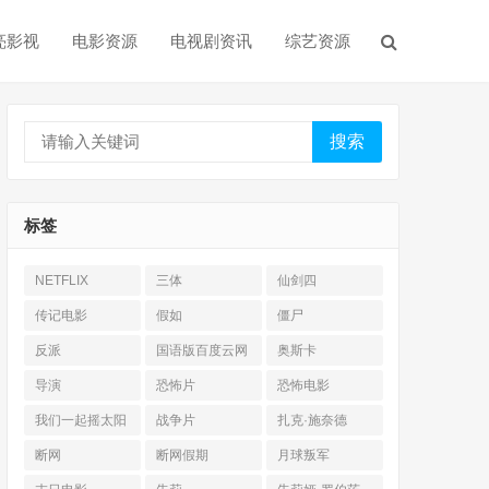
亮影视
电影资源
电视剧资讯
综艺资源
搜索
标签
NETFLIX
三体
仙剑四
传记电影
假如
僵尸
反派
国语版百度云网
奥斯卡
盘
导演
恐怖片
恐怖电影
我们一起摇太阳
战争片
扎克·施奈德
断网
断网假期
月球叛军