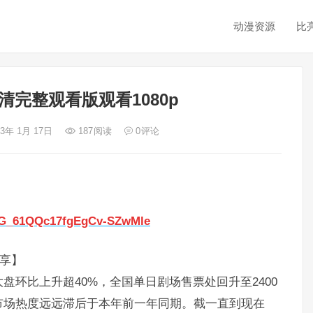
动漫资源
比
清完整观看版观看1080p
23年 1月 17日
187
阅读
0
评论
CIG_61QQc17fgEgCv-SZwMle
分享】
环比上升超40%，全国单日剧场售票处回升至2400
市场热度远远滞后于本年前一年同期。截一直到现在