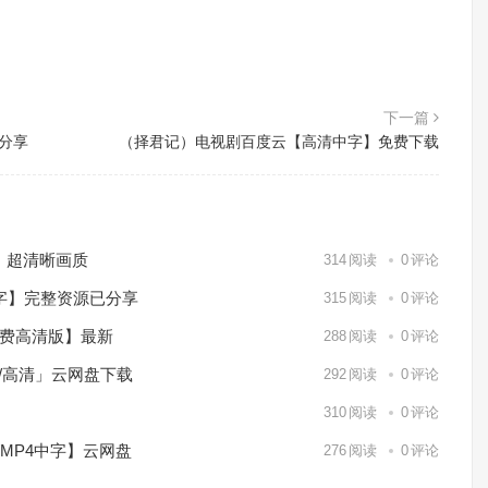
下一篇
源分享
（择君记）电视剧百度云【高清中字】免费下载
）超清晰画质
314
阅读
0
评论
中字】完整资源已分享
315
阅读
0
评论
免费高清版】最新
288
阅读
0
评论
p/高清」云网盘下载
292
阅读
0
评论
】
310
阅读
0
评论
/MP4中字】云网盘
276
阅读
0
评论