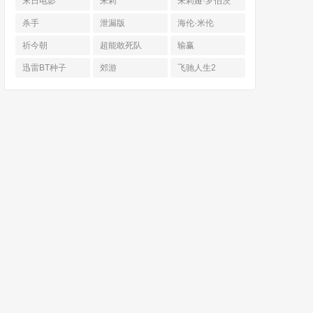
末日电影
朱莉
朱莉娅·罗伯茨
杀手
泄漏版
海伦·米伦
祈今朝
超能敢死队
输赢
迅雷BT种子
郊游
飞驰人生2