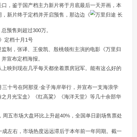
关口，鉴于国产档主力新片将于月底最后一天开画，本
周，新片终于定档并开启预售，那边边《
长
总预售则超过300万。
》定档十月1号
卫监制，张译、王俊凯、殷桃领衔主演的电影《万里归
，并宣布定档海报。
从上映到现在几乎每天都坐着票房冠军。能有这么好的
十月三十号在阿那亚·金子海岸举行，并宣布一支海浪学
游之月光宝盒》《红高粱》《海洋天堂》等几十余部华
周五市场大盘环比上升超40%，全国单日剧场售票处
了一成左右，市场热度远远滞后于本年前一年同期。截一