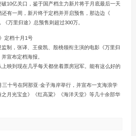
破10亿关口，鉴于国产档主力新片将于月底最后一天
档还有一周，新片终于定档并开启预售，那边边《
《万里归途》总预售则超过300万。
》定档十月1号
卫监制，张译、王俊凯、殷桃领衔主演的电影《万里归
，并宣布定档海报。
从上映到现在几乎每天都坐着票房冠军。能有这么好的
十月三十号在阿那亚·金子海岸举行，并宣布一支海浪学
游之月光宝盒》《红高粱》《海洋天堂》等几十余部华
。