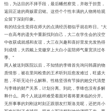
怕，为达目的不择手段，最后幡然察觉，并敢于担责，
返回正途的商贩霍启铭。这些个个性丰满的人物将给观
众留下深刻印象。
有的结业生觉得在师大的点滴经历都似乎就在昨日。“大
一在高考的遗失中重新找到自己，大二在学生会的没空
中收获成就感和友谊，大三在兴趣和喜好里发光发热得
到成绩，大四戴上党徽穿上大白小蓝陪师气量宽洪过冬
季。”
两人被送到医院以后，不知情的李锋首先询问韩露的物
质情形，被在里间检查的王术听到后愈发难过，旺盛大
怒，不听无论什么解释。性格坚强有节操的她交代清楚
与李锋的财产关系，计划分离。到此，李锋也没有多解
释什么。两个人就这样难受着面对着将要来临的分开。
无所事事的刘刚这时刻正跟朋友打斯洛克呢，还把肖小