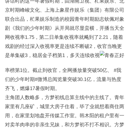
讲话时的这一年暑假时期，由湖南卫视、杧果娱乐、北
京时期峰峻文化、上海上象星作娱乐（集团）有限公司
联合出品，杧果娱乐制造的校园青年时期励志钦佩对象
剧《我们的少年时期》从开局就尽显蛮横，开播当天全
网收视率1.75，第二日单集收视率就飚到了2.21，随着
戏剧的经过深入收视率更是连续不断破2，收官当晚更
是单集破3，稳居金子档第1，多天连续收视
率榜第1位。截止到收官，全网播放量突破50亿、 #我
们的少年时期#微博总阅览量突破30.1亿，流量与热度
齐飞，燃爆17暑假时期。
主角团人数略多，方梦初线总算主线中的主线了。青年
家里有几座矿，城里大房子住着，毕了业就想着商住两
用，在家里划地盘开传媒工作室。韩木阳的租户里有一
对卖羊肉串的非亲生兄妹，和方梦初不打不相识。方梦