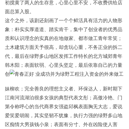
初搅黄了两人的生存意，心里心里不安，不收费供给店
面总算入股。
这个之外，该剧还刻画了一个个鲜活具有活力的人物形
象：朴实实厚道道、踏实肯干，集中了创业者的优秀品
质和认识理念的实真的在地做家、都市做工青年常笑；
土木建筑方面天予很高，却贪玩心重，不务正业的拆二
代，最后在绿野多山地区发挥工作特长的北方城郊青年
韩木阳；表面软弱、心里头坚定，最后依靠自己的力量
创
业成功并为绿野工程注入资金的外来做工
妹柳欢；完全善良的理想主义者、环保达人，新时期下
江南河流湖泊很多女孩的典型代表文彤；高傲冷艳、门
第令称呼心的当代商界女强盗邱枫表面胸无大志，爱说
爱笑爱胡闹，其实坚韧不犹豫，执行力强的绿野多山地
区痴情大男孩钱小泉；表面有分寸、外在凶险使人害