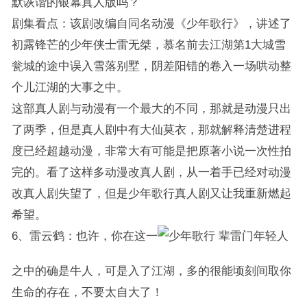
默诙谐的银幕真人版吗？
剧集看点：该剧改编自同名动漫《少年歌行》，讲述了
初露锋芒的少年侠士雷无桀，慕名前去江湖第1大城雪
瓮城的途中误入雪落别墅，阴差阳错的卷入一场哄动整
个儿江湖的大事之中。
这部真人剧与动漫有一个最大的不同，那就是动漫只出
了两季，但是真人剧中有大仙莫衣，那就解释清楚进程
度已经超越动漫，非常大有可能是把原著小说一次性拍
完的。看了这样多动漫改真人剧，从一着手已经对动漫
改真人剧失望了，但是少年歌行真人剧又让我重新燃起
希望。
6、雷云鹤：也许，你在这一
辈雷门年轻人
之中的确是牛人，可是入了江湖，多的很能顷刻间取你
生命的存在，不要太自大了！