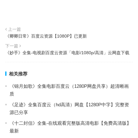
上一篇
《卿卿日常》百度云资源【1080P】已更新
下一篇
《妙手》全集-电视剧百度云资源「电影/1080p/高清」云网盘下载
相关推荐
《锦月如歌》全集电影百度云（1280P网盘共享）超清晰画
质
《足迹》全集百度云（hd高清）网盘【1280P中字】完整资
源已分享
《十二封信》全集-在线观看完整版高清电影【免费高清版】
最新