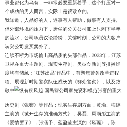
事业都化为乌有，一非常必要重新着手，这个打压对一
个成功的男人而言，实际上是很致命的。
我知道，人品好的人，遇事有人帮助，做事有人支持。
但外部环境的压力下，唐尘的公关公司账上只剩下半年
的流水，公司职员议论纷纷，关键时刻，公司的大客户
喃兴公司发买卖外了。
连续不断为市场输出高品质的头部作品，2023年，江苏
卫视在重大主题剧、现实生存剧、类型创新剧等排播维
度均有储藏：“江苏出品”作品中，有聚焦警务改革进程
项、展现新时期警察队伍成长的《群众警察》，以及致
敬中
国民营公司家先贤和模范张謇的重大
历史剧《张謇》等作品；现实生存剧方面，黄渤、梅婷
主演的《掀开生存的准确方式》，吴磊、周雨彤主演的
《爱情罢了》，张涵予、蓝盈莹主演的《璀璨》，陈