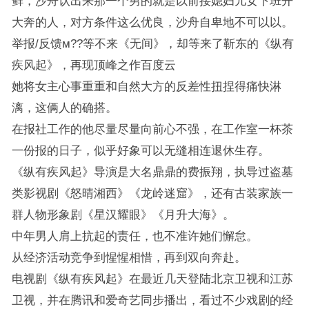
鲜，沙舟认出来那一个男的就是以前接媳妇儿女下班开
大奔的人，对方条件这么优良，沙舟自卑地不可以以。
举报/反馈м??等不来《无间》，却等来了靳东的《纵有
疾风起》，再现顶峰之作百度云
她将女主心事重重和自然大方的反差性扭捏得痛快淋
漓，这俩人的确搭。
在报社工作的他尽量尽量向前心不强，在工作室一杯茶
一份报的日子，似乎好象可以无缝相连退休生存。
《纵有疾风起》导演是大名鼎鼎的费振翔，执导过盗墓
类影视剧《怒晴湘西》《龙岭迷窟》，还有古装家族一
群人物形象剧《星汉耀眼》《月升大海》。
中年男人肩上抗起的责任，也不准许她们懈怠。
从经济活动竞争到惺惺相惜，再到双向奔赴。
电视剧《纵有疾风起》在最近几天登陆北京卫视和江苏
卫视，并在腾讯和爱奇艺同步播出，看过不少戏剧的经