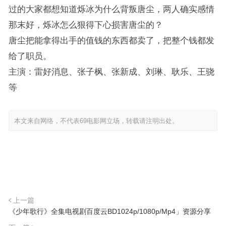
过的大家都想知道烁冰为什么背叛唐尘，两人确实感情
那末好，烁冰怎么狠得下心损害唐尘的？
唐尘把能拿得出手的值钱的东西都卖了，把整个钱都发
给了职员。
主演：雷好消息、张子枫、张新成、刘琳、耿乐、王骁
等
本文来自网络，不代表69电影网立场，转载请注明出处。
上一篇
《少年歌行》全集电视剧百度云BD1024p/1080p/Mp4」资源分享