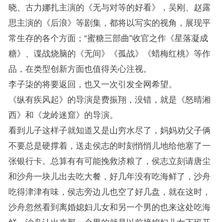
晓、古力娜扎主演的《无与对等的好看》，吴刚、赵露
思主演的《后浪》等剧集，都将以写实的视角，展现平
常生存的各个方面；“蜜糖三部曲”收官之作《星落凝成
糖》、谍战烧脑的《无间》《孤战》《蜡梅红桃》等作
品，在类型创新方面也值得关心注视。
李子柒的将要返回，也又一次引发全网希望。
《纵有疾风起》的导演是费振翔，没错，就是《怒晴湘
西》和《龙岭迷窟》的导演。
看到儿子这样子就知道又是山穷水尽了，妈妈劝父子俩
不要总是硬撑着，送走侯志的时刻悄悄儿地给他塞了一
张银行卡。总算有有可能挽救济粮了，侯志立刻请唐尘
和沙舟一块儿出去吃大餐，好几年没有吃海鲜了，沙舟
吃得津津有味，侯志旁边儿也空了好几盘，就在这时，
沙舟忽然看到离婚媳妇儿女和另一个男的也来这处吃海