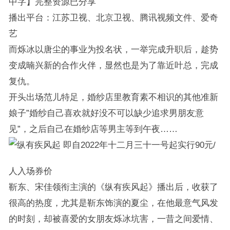
中字】完整资源已分享
播出平台：江苏卫视、北京卫视、腾讯视频文件、爱奇
艺
而烁冰以唐尘的事业为投名状，一举完成升职后，趁势
变成暔兴新的合作火伴，显然也是为了靠近叶总，完成
复仇。
开头出场范儿特足，婚纱店里教育素不相识的其他准新
娘子”婚纱自己喜欢就好没不可以缺少追求男朋友意
见”，之后自己在婚纱店等男主等到午夜……
即自2022年十二月三十一号起实行90元/
人入场券价
靳东、宋佳领衔主演的《纵有疾风起》播出后，收获了
很高的热度，尤其是靳东饰演的夏尘，在他最意气风发
的时刻，却被喜爱的女朋友烁冰坑害，一昔之间爱情、