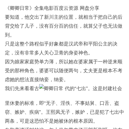
《卿卿日常》全集电影百度云资源 网盘分享
要知道，他交出了新川主的位置，就相当于把自己的后
背交给了儿子，没有百分百的信任，就算父子也无法做
到。
只是这整个路程似乎好象都是汉武帝和平阳公主的决
定，没有非常多人关心卫青的身姿神色。
因为娘家家庭势单力薄，所以她在婆家属于一种逆来顺
受的那种角色，婆婆可以随便两句，丈夫更是根本不考
虑她的想法直接纳妾，纳妾。
我们先来看看古
代的“七出”。这是封建社会
里休妻的标准，即“无子、淫佚、不事姑舅、口舌、盗
窃、嫉妒、疾病”。王熙凤无子，嫉妒，已是犯了七出中
两条，可是这恐怕不是她被休的根本原因。