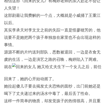
相信这部《回来的女儿》有梅婷老师的加入必定不会让
人失望！
这部剧最让我费解的一个点，大概就是小威捅了王重江
以后。
其实李承天对李文文之前的失踪一直是怪廖穂芳的，他
说要不是她把两个孩子单独放在家里也不会出现这样的
事情。
源源不断的片约送到部队，悉数被退回，一边是衣食无
虞的生活，一边是演艺之路的召唤，梅婷陷入了两难。
就在
她又给丈夫生下一个女儿之后，前任
回来了，她的心开始动摇了。
她拉起傻儿子要去揭发丈夫恐怖的面纱，出门前她还是
喝下了丈夫递过来的汤水中毒了，最后丢了性命。
这样一件简单的物质，却发觉孩子的热情很高，并且重