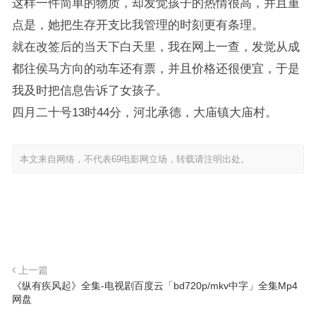
这样一件简单的物质，却发觉孩子的热情很高，并且重
点是，她把生存开支比我管理的时刻更有条理。
就在改签后的当天下白天里，我在网上一查，发觉从成
都往侯马方向的动车还有票，并且价格还很便宜，于是
我及时把信息告诉了女孩子。
四月二十号13时44分，河北承德，大庙镇大庙村。
本文来自网络，不代表69电影网立场，转载请注明出处。
上一篇
《纵有疾风起》全集-电视剧百度云「bd720p/mkv中字」全集Mp4
网盘