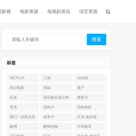
亮影视
电影资源
电视剧资讯
综艺资源
搜索
标签
NETFLIX
三体
仙剑四
传记电影
假如
僵尸
反派
国语版百度云网
奥斯卡
盘
导演
恐怖片
恐怖电影
我们一起摇太阳
战争片
扎克·施奈德
断网
断网假期
月球叛军