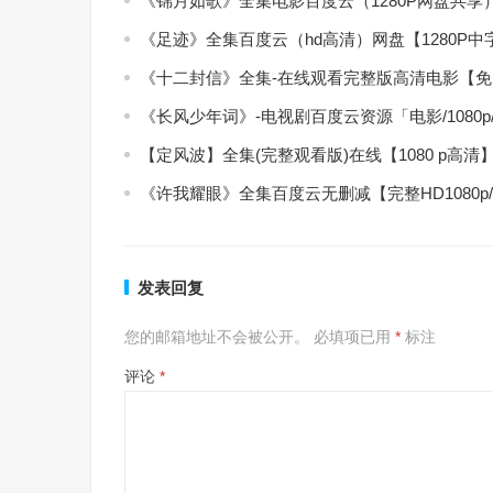
《锦月如歌》全集电影百度云（1280P网盘共享
《足迹》全集百度云（hd高清）网盘【1280P
《十二封信》全集-在线观看完整版高清电影【
《长风少年词》-电视剧百度云资源「电影/1080
【定风波】全集(完整观看版)在线【1080 p高清
《许我耀眼》全集百度云无删减【完整HD1080p
发表回复
您的邮箱地址不会被公开。
必填项已用
*
标注
评论
*