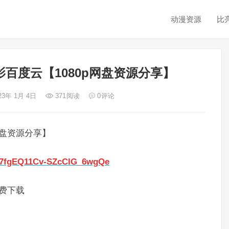
动漫资源
比
影百度云【1080p网盘资源分享】
23年 1月 4日
371
阅读
0
评论
网盘资源分享】
by7fgEQ11Cv-SZcCIG_6wgQe
费下载