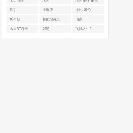
末日电影
朱莉
朱莉娅·罗伯茨
杀手
泄漏版
海伦·米伦
祈今朝
超能敢死队
输赢
迅雷BT种子
郊游
飞驰人生2