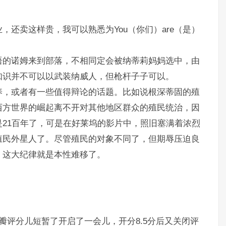
还卖这样贵，我可以熟悉为You（你们）are（是）
语的诺姆来到部落，不相同定会被纳蒂莉妈妈选中，由
知识并不可以以武装纳威人，但枪杆子子可以。
养，或者有一些值得辩论的话题。比如说根深蒂固的殖
西方世界的崛起离不开对其他地区群众的殖民统治，因
21百年了，可是在好莱坞的影片中，照旧塞满着浓烈
殖民外星人了。尽管殖民的对象不同了，但期辱压迫良
，这大纪律就是本性难移了。
瓣评分儿短暂了开启了一会儿，开分8.5分后又关闭评