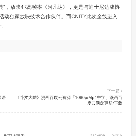
典”，放映4K高帧率《阿凡达》，更是与迪士尼达成协
活动独家放映技术合作伙伴。而CNITY此次全线进入
针。
。
下一篇
国语
《斗罗大陆》漫画百度云资源「1080p/Mp4中字」漫画百
度云网盘更新/下载