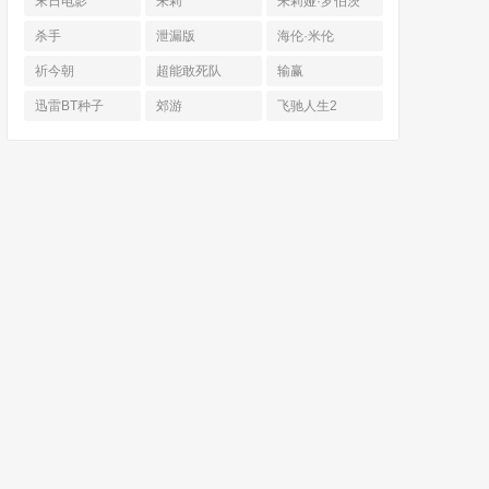
末日电影
朱莉
朱莉娅·罗伯茨
杀手
泄漏版
海伦·米伦
祈今朝
超能敢死队
输赢
迅雷BT种子
郊游
飞驰人生2