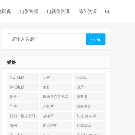
亮影视
电影资源
电视剧资讯
综艺资源
搜索
标签
NETFLIX
三体
仙剑四
传记电影
假如
僵尸
反派
国语版百度云网
奥斯卡
盘
导演
恐怖片
恐怖电影
我们一起摇太阳
战争片
扎克·施奈德
断网
断网假期
月球叛军