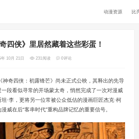
动漫资源
比
神奇四侠》里居然藏着这些彩蛋！
5年 10月 21日
231
阅读
0
评论
《神奇四侠：初露锋芒》尚未正式公映，其释出的先导
过一段看似寻常的开场蒙太奇，悄然完成了一次对漫威
坦·李，更将另一位常被公众低估的漫画巨匠杰克·柯
漫威在后“客串时代”重构品牌记忆的重要信号。