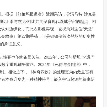
。根据《好莱坞报道者》近期采访，导演马特·沙克曼
即斯坦·李与杰克·柯比共同孕育现代漫威宇宙的起点。柯
认知边缘化，而此次影像再现，被视为对这位“天父”
疑故事》第27期手稿，正是钢铁侠首次登场的历史性
”的象征意义。
志性客串传统备受关注。2022年，公司与斯坦·李遗产
数字重现铺平道路。2024年《死侍与金刚狼》中，
机制。相较之下，《神奇四侠》的处理更为内敛且富有
作者本身升华为一种精神符号，嵌入宇宙起源的叙事结