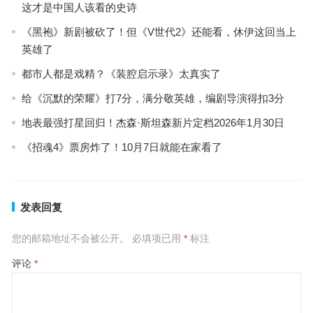
这才是中国人该看的史诗
《黑袍》新剧被砍了！但《V世代2》还能看，休伊这回当上
英雄了
都市人都是戏精？《装腔启示录》太真实了
给《沉默的荣耀》打7分，满分敬英雄，编剧导演得扣3分
地表最强打星回归！杰森·斯坦森新片定档2026年1月30日
《招魂4》票房炸了！10月7日就能在家看了
发表回复
您的邮箱地址不会被公开。
必填项已用
*
标注
评论
*