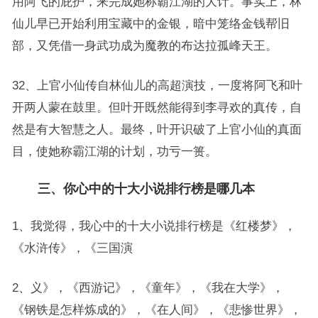
用阿飞的庇护，来完成她称霸江湖的大计。事实上，林
仙儿早已开始利用宝藏中的金银，暗中笼络金钱帮旧
部，又凭借一身武功成为魔教的布达拉孤峰天王。
32、上官小仙传自林仙儿的高超演技，一度将阿飞和叶
开两人蒙在鼓里。但叶开既然能得到李寻欢的真传，自
然是有大智慧之人。最终，叶开识破了上官小仙的真面
目，使她称霸江湖的计划，功亏一篑。
三、你心中的十大小说排行榜是哪几本
1、我觉得，我心中的十大小说排行榜是《红楼梦》，
《水浒传》，《三国演
2、义》，《西游记》，《童年》，《我在大学》，
《钢铁是怎样炼成的》，《在人间》，《悲惨世界》，