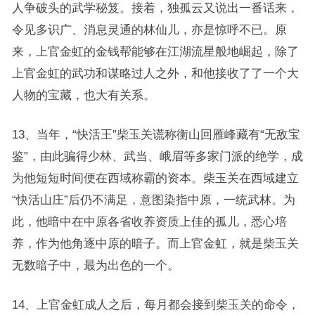
人争破头的武学秘笈。接着，独孤云又说出一番话来，
令见多识广、消息灵通的林仙儿，亦是惊呼不已。原
来，上官金虹的金钱帮能够在江湖流星般地崛起，除了
上官金虹的武功和谋略过人之外，和他接收了了一个大
人物的宝藏，也大有关系。
13、当年，“快活王”柴玉关谎称衡山回雁峰藏有“无敌宝
鉴”，由此骗得少林、武当、峨眉等多家门派的绝学，成
为他短短时间便在西域称霸的资本。柴玉关在西域建立
“快活山庄”后仍不满足，意图染指中原，一统武林。为
此，他暗中在中原各省收养资质上佳的孤儿，悉心培
养，作为他角逐中原的暗子。而上官金虹，就是柴玉关
无数暗子中，最为出色的一个。
14、上官金虹成人之后，每月都会接到柴玉关的命令，