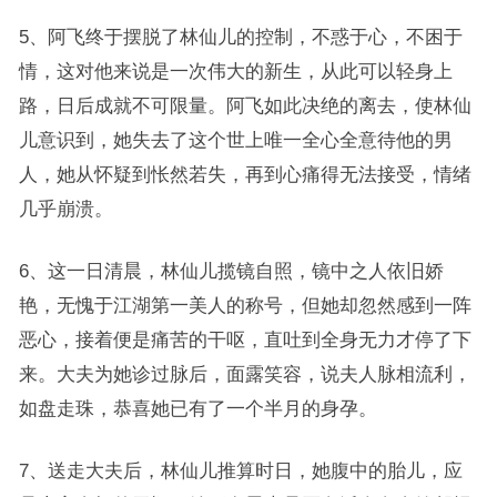
5、阿飞终于摆脱了林仙儿的控制，不惑于心，不困于
情，这对他来说是一次伟大的新生，从此可以轻身上
路，日后成就不可限量。阿飞如此决绝的离去，使林仙
儿意识到，她失去了这个世上唯一全心全意待他的男
人，她从怀疑到怅然若失，再到心痛得无法接受，情绪
几乎崩溃。
6、这一日清晨，林仙儿揽镜自照，镜中之人依旧娇
艳，无愧于江湖第一美人的称号，但她却忽然感到一阵
恶心，接着便是痛苦的干呕，直吐到全身无力才停了下
来。大夫为她诊过脉后，面露笑容，说夫人脉相流利，
如盘走珠，恭喜她已有了一个半月的身孕。
7、送走大夫后，林仙儿推算时日，她腹中的胎儿，应