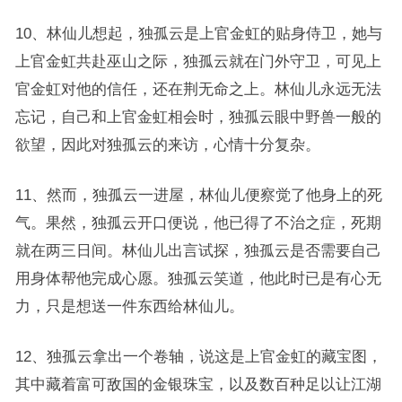
10、林仙儿想起，独孤云是上官金虹的贴身侍卫，她与
上官金虹共赴巫山之际，独孤云就在门外守卫，可见上
官金虹对他的信任，还在荆无命之上。林仙儿永远无法
忘记，自己和上官金虹相会时，独孤云眼中野兽一般的
欲望，因此对独孤云的来访，心情十分复杂。
11、然而，独孤云一进屋，林仙儿便察觉了他身上的死
气。果然，独孤云开口便说，他已得了不治之症，死期
就在两三日间。林仙儿出言试探，独孤云是否需要自己
用身体帮他完成心愿。独孤云笑道，他此时已是有心无
力，只是想送一件东西给林仙儿。
12、独孤云拿出一个卷轴，说这是上官金虹的藏宝图，
其中藏着富可敌国的金银珠宝，以及数百种足以让江湖