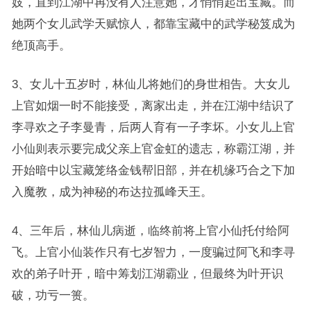
妓，直到江湖中再没有人注意她，才悄悄起出宝藏。而
她两个女儿武学天赋惊人，都靠宝藏中的武学秘笈成为
绝顶高手。
3、女儿十五岁时，林仙儿将她们的身世相告。大女儿
上官如烟一时不能接受，离家出走，并在江湖中结识了
李寻欢之子李曼青，后两人育有一子李坏。小女儿上官
小仙则表示要完成父亲上官金虹的遗志，称霸江湖，并
开始暗中以宝藏笼络金钱帮旧部，并在机缘巧合之下加
入魔教，成为神秘的布达拉孤峰天王。
4、三年后，林仙儿病逝，临终前将上官小仙托付给阿
飞。上官小仙装作只有七岁智力，一度骗过阿飞和李寻
欢的弟子叶开，暗中筹划江湖霸业，但最终为叶开识
破，功亏一篑。