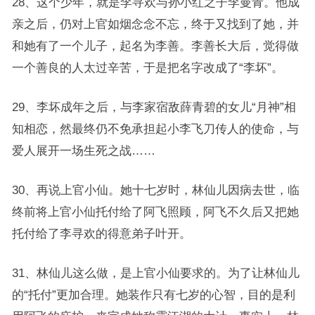
28、这个少年，就是李寻欢与孙小红之子李曼青。他成
亲之后，仍对上官如烟念念不忘，终于又找到了她，并
和她有了一个儿子，起名为李善。李善长大后，觉得做
一个善良的人太过辛苦，于是把名字改成了“李坏”。
29、李坏成年之后，与李家宿敌薛青碧的女儿“月神”相
知相恋，然最终仍不免承担起小李飞刀传人的使命，与
爱人展开一场生死之战……
30、再说上官小仙。她十七岁时，林仙儿因病去世，临
终前将上官小仙托付给了阿飞照顾，阿飞不久后又把她
托付给了李寻欢的得意弟子叶开。
31、林仙儿这么做，是上官小仙要求的。为了让林仙儿
的“托付”更加合理。她装作只有七岁的心智，目的是利