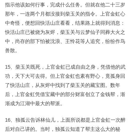
指示他该如何行事，完成什么任务。但就在他二十三岁
那年，一连两个月都没接到柴玉关的指令。上官金虹心
中奇怪，便想回快活山庄看看，结果路上就得到消息：
快活山庄已被烧为灰烬，柴玉关与云梦仙子同葬大火之
中，尚存的部下怕被沈浪、王怜花等人追究，纷纷作鸟
兽散。
15、柴玉关既死，上官金虹已成自由之身，凭借他的武
功，天下大可去得。但上官金虹也素有野心，竟孤身回
了快活山庄，从灰烬中找到了柴玉关的藏宝图。数年
后，上官金虹凭借宝藏中的部分财富创立了金钱帮，渐
渐成为江湖中最大的帮派。
16、独孤云告诉林仙儿，上面所说都是上官金虹一次醉
后对自己讲的。当时，独孤云知道了帮主这么大的秘