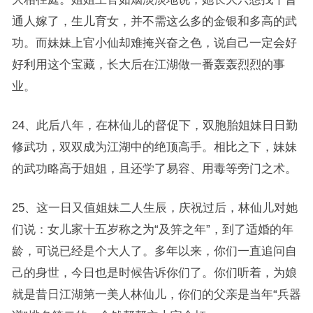
通人嫁了，生儿育女，并不需这么多的金银和多高的武
功。而妹妹上官小仙却难掩兴奋之色，说自己一定会好
好利用这个宝藏，长大后在江湖做一番轰轰烈烈的事
业。
24、此后八年，在林仙儿的督促下，双胞胎姐妹日日勤
修武功，双双成为江湖中的绝顶高手。相比之下，妹妹
的武功略高于姐姐，且还学了易容、用毒等旁门之术。
25、这一日又值姐妹二人生辰，庆祝过后，林仙儿对她
们说：女儿家十五岁称之为“及笄之年”，到了适婚的年
龄，可说已经是个大人了。多年以来，你们一直追问自
己的身世，今日也是时候告诉你们了。你们听着，为娘
就是昔日江湖第一美人林仙儿，你们的父亲是当年“兵器