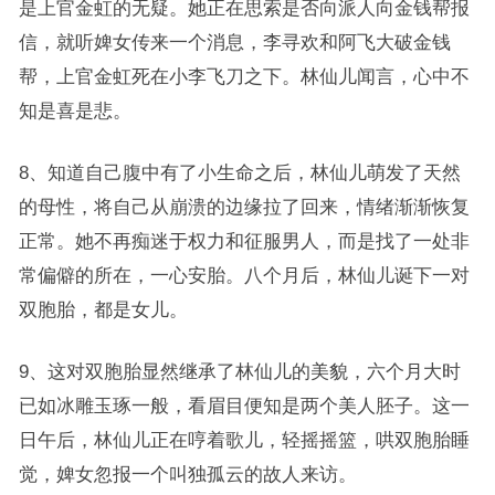
是上官金虹的无疑。她正在思索是否向派人向金钱帮报
信，就听婢女传来一个消息，李寻欢和阿飞大破金钱
帮，上官金虹死在小李飞刀之下。林仙儿闻言，心中不
知是喜是悲。
8、知道自己腹中有了小生命之后，林仙儿萌发了天然
的母性，将自己从崩溃的边缘拉了回来，情绪渐渐恢复
正常。她不再痴迷于权力和征服男人，而是找了一处非
常偏僻的所在，一心安胎。八个月后，林仙儿诞下一对
双胞胎，都是女儿。
9、这对双胞胎显然继承了林仙儿的美貌，六个月大时
已如冰雕玉琢一般，看眉目便知是两个美人胚子。这一
日午后，林仙儿正在哼着歌儿，轻摇摇篮，哄双胞胎睡
觉，婢女忽报一个叫独孤云的故人来访。