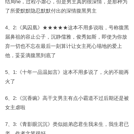
结局he，过程小虐心，但是男主真的很深情，是那种为
了所爱默默隐忍默默付出的深情腹黑男主
4、2:《凤囚凰》★★★★★这本不用多说啦，号称腹黑
届鼻祖的容止公子，沉静儒雅，俊秀如斯，即使为你放
弃一切也不忘在最后一刻算计让女主死心塌地的爱上
他，妥妥滴腹黑到底了
5、1:《十年一品温如言》这本不用多说了，火的不能再
火了
6、2:《沉香豌》高干文男主有点小霸道不过后期还是被
女主虐啦
7、3:《青影眼沉沉》类似姐弟恋君生我未生，我生君已
老，作者文笔很好