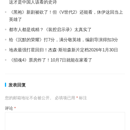
这才是中国人该看的史诗
《黑袍》新剧被砍了！但《V世代2》还能看，休伊这回当上
英雄了
都市人都是戏精？《装腔启示录》太真实了
给《沉默的荣耀》打7分，满分敬英雄，编剧导演得扣3分
地表最强打星回归！杰森·斯坦森新片定档2026年1月30日
《招魂4》票房炸了！10月7日就能在家看了
发表回复
您的邮箱地址不会被公开。
必填项已用
*
标注
评论
*