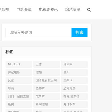
亮影视
电影资源
电视剧资讯
综艺资源
搜索
标签
NETFLIX
三体
仙剑四
传记电影
假如
僵尸
反派
国语版百度云网
奥斯卡
盘
导演
恐怖片
恐怖电影
我们一起摇太阳
战争片
扎克·施奈德
断网
断网假期
月球叛军