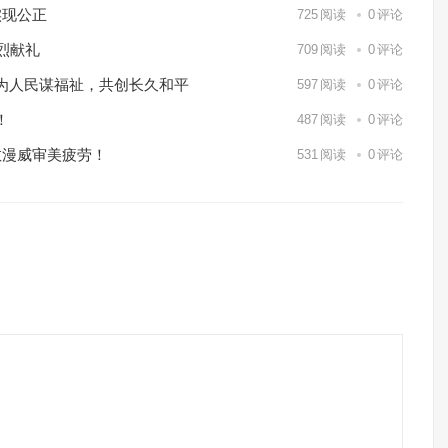
实现公正
725
阅读
0
评论
烈献礼
709
阅读
0
评论
为人民谋福祉，共创长久和平
597
阅读
0
评论
！
487
阅读
0
评论
救漫威审美疲劳！
531
阅读
0
评论