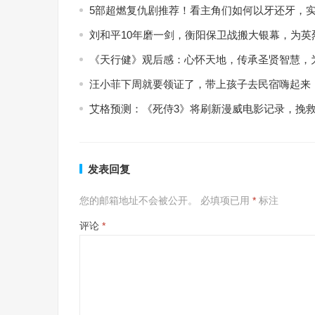
5部超燃复仇剧推荐！看主角们如何以牙还牙，
刘和平10年磨一剑，衡阳保卫战搬大银幕，为英
《天行健》观后感：心怀天地，传承圣贤智慧，
汪小菲下周就要领证了，带上孩子去民宿嗨起来
艾格预测：《死侍3》将刷新漫威电影记录，挽
发表回复
您的邮箱地址不会被公开。
必填项已用
*
标注
评论
*