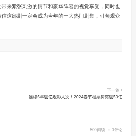
众带来紧张刺激的情节和豪华阵容的视觉享受，同时也
相信这部剧一定会成为今年的一大热门剧集，引领观众
。
。
下一篇
连续6年破亿观影人次！2024春节档票房突破50亿
500
阅读
0
评论