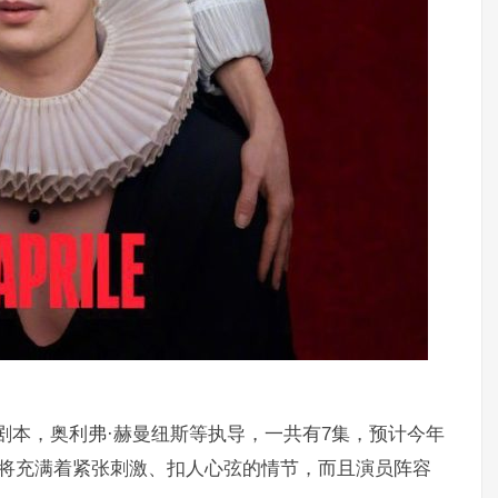
e打造剧本，奥利弗·赫曼纽斯等执导，一共有7集，预计今年
剧将充满着紧张刺激、扣人心弦的情节，而且演员阵容