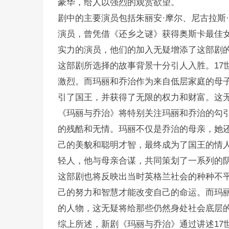
豪华，给人以强烈的观赏欲望。
剧中的主要演员包括朱丽安·摩尔、尼古拉斯
演员，曾凭借《还乡之谜》获得奥斯卡最佳女
实力的演员，他们的加入无疑增添了这部剧
这部剧所选择的故事背景十分引人入胜。17
激烈。而玛丽和乔治作为来自低层家庭的母
引了国王，并获得了无限的权力和财富。这
《玛丽与乔治》将特别关注玛丽和乔治的勾
的残酷和无情。玛丽不仅是乔治的母亲，她
己的美貌和聪明才智，最终成为了国王的情
轻人，他与母亲合谋，共同策划了一系列的
这部剧也将反映出当时英格兰社会的种种不
己的努力和智慧才能改变自己的命运。而玛
的人物，这无疑将给那些仍然身处社会底层
综上所述，新剧《玛丽与乔治》通过讲述17