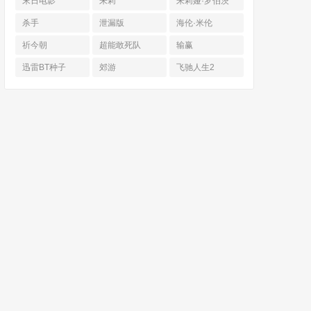
末日电影
朱莉
朱莉娅·罗伯茨
杀手
泄漏版
海伦·米伦
祈今朝
超能敢死队
输赢
迅雷BT种子
郊游
飞驰人生2