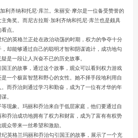
·加利齐纳和托尼·库兰。朱丽安·摩尔是一位备受赞誉的
主角奖。而尼古拉斯·加利齐纳和托尼·库兰也是颇具
的看点。
世纪的英格兰正处在政治动荡的时期，权力的争夺十分
子，却能够通过自己的聪明才智和阴谋诡计，成功地勾
无疑是一段让人兴奋不已的历史故事。
引国王的故事，通过这个故事，观众可以看到权力游戏
还是一个极富智慧和野心的女性。她不择手段地利用自
人。而乔治则通过学习和勤奋，成为了一位有才华的年
阴谋。
平等现象。玛丽和乔治来自于低层家庭，他们要通过自
丽和乔治成功地拥有了权力和财富，成为了富有有权势
的观众带来一丝希望和激励。
世纪英格兰玛丽和乔治勾引国王的故事，展示了一个充