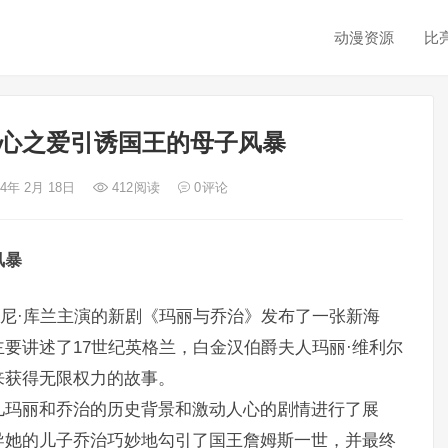
动漫资源
比
心之爱引诱国王的母子风暴
24年 2月 18日
412
阅读
0
评论
风暴
托尼·库兰主演的新剧《玛丽与乔治》发布了一张新海
要讲述了17世纪英格兰，白金汉伯爵夫人玛丽·维利尔
来获得无限权力的故事。
儿玛丽和乔治的历史背景和激动人心的剧情进行了展
导她的儿子乔治巧妙地勾引了国王詹姆斯一世，并最终