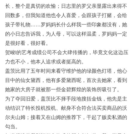
长，整个是真切的欢愉；日志里的罗父亲显露出来得不
回数多，但我知道他也令人喜爱，会跟孩子打赌，会给
孩子带礼物……罗妈妈长什么样我一些印象都没有，她
的小日志告诉我，为人母，可以这样温柔，罗妈妈一定
是很好看，很好看。
贺峻l的艺考成绩公司不会大肆传播的，毕竟文化这边压
力也不小，他本人追求或者挺高的。
盖茨比用了五年时间来看守维护他的绿颜色灯塔，他心
目中的仙女黛西，他有多爱黛西呢，首次去她家，看到
她家的大房子就被那一些金碧辉煌的装饰所吸引了。
为了夺回旧爱，盖茨比不择手段地搜括金钱，他先是主
动结识了特长投机投机、献身不合符合法买卖商品的沃
尔夫山姆；接着又在山姆的推荐下，干起了贩卖私酒的
勾当。