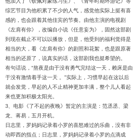
他加入了《钦佩对象练习生》、《青年时期环游记》等
综艺节目为他积累了不少的人气，感觉他实际上挺有喜
感的，也会跟着其他佳宾的节奏。由他主演的电视剧
《左肩有你》，改编自小说《任意妄为》，固然这部剧
到现在截止不可以以播放，但是，他受到的福利觉得是
相当的大，看《左肩有你》的剧照和花絮，也是跟原著
相当的还原了，说真实的话，这部剧我也挺希望的。
有句话说，“熬夜是由于没有勇气完结这一天，赖床是由
于没有激情着手这一天 。”实际上，习惯早起在这以后
就会发觉，早起的人不止精神更加丰满，整个儿人看起
来也更加积极太阳光。
3、电影《了不起的夜晚》暂定的主演是：范丞丞、梁
龙、蒋易，五月开机。
日志里，罗妈妈记录着小罗的喜怒难过的乐曲，没有非
动即西的指点；日志里，罗妈妈记录着小罗的点滴成