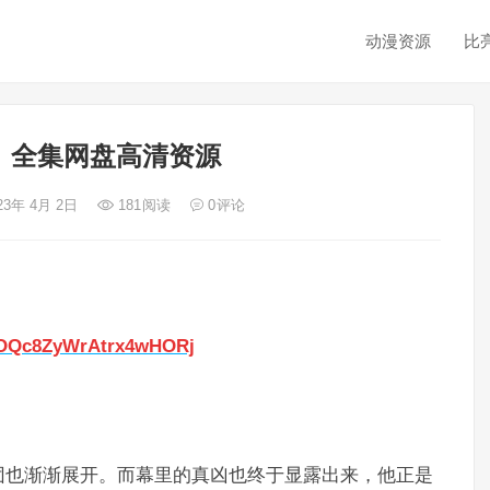
动漫资源
比
》全集网盘高清资源
23年 4月 2日
181
阅读
0
评论
u1OQc8ZyWrAtrx4wHORj
团也渐渐展开。而幕里的真凶也终于显露出来，他正是