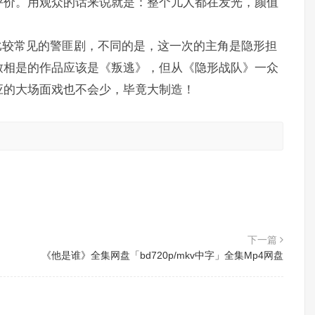
评价。用观众的话来说就是：整个儿人都在发光，颜值
比较常见的警匪剧，不同的是，这一次的主角是隐形担
致相是的作品应该是《叛逃》，但从《隐形战队》一众
应的大场面戏也不会少，毕竟大制造！
。
下一篇
《他是谁》全集网盘「bd720p/mkv中字」全集Mp4网盘