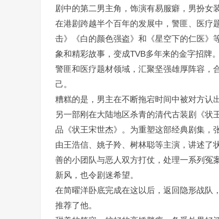
剧中的第二男主角，饰演有易服癖，男扮女
在港剧跨越半个百年的发展中，警匪、医疗题
击》《白的颜色强盗》和《星空下的仁医》
象和精彩故事，变成TVB多年来的金字招牌
警匪和医疗题材领域，汇聚坚强雄厚阵容，
己。
糟糕的是，男主在不断拖宕时间中被对方认
另一部刚在大陆地区杀青的清代古装剧《状王
品《状王宋世杰》。为重塑这部经典剧集，张
由王浩信、姚子羚、树林聪等主演，讲述了
善的小团队与恶人双方打仗，处理一系列冤
新风，也令剧迷希望。
在简曜洋卧底完成在这以后，返回隐形战队，
推荐了他。