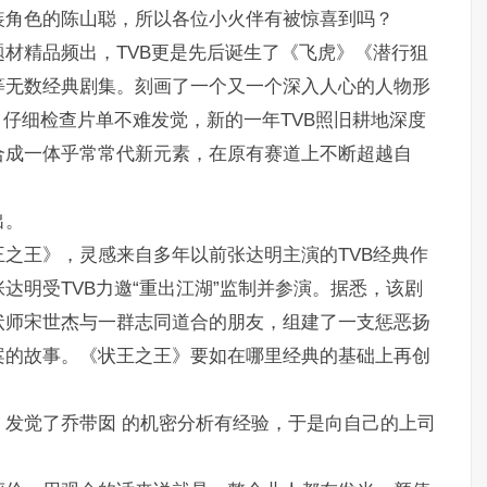
装角色的陈山聪，所以各位小火伴有被惊喜到吗？
材精品频出，TVB更是先后诞生了《飞虎》《潜行狙
等无数经典剧集。刻画了一个又一个深入人心的人物形
。仔细检查片单不难发觉，新的一年TVB照旧耕地深度
合成一体乎常常代新元素，在原有赛道上不断超越自
出。
之王》，灵感来自多年以前张达明主演的TVB经典作
达明受TVB力邀“重出江湖”监制并参演。据悉，该剧
状师宋世杰与一群志同道合的朋友，组建了一支惩恶扬
案的故事。《状王之王》要如在哪里经典的基础上再创
发觉了乔带囡 的机密分析有经验，于是向自己的上司