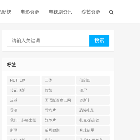
亮影视
电影资源
电视剧资讯
综艺资源
搜索
标签
NETFLIX
三体
仙剑四
传记电影
假如
僵尸
反派
国语版百度云网
奥斯卡
盘
导演
恐怖片
恐怖电影
我们一起摇太阳
战争片
扎克·施奈德
断网
断网假期
月球叛军