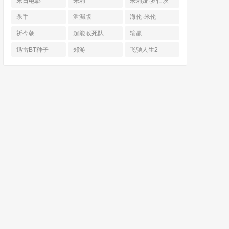
末日电影
朱莉
朱莉娅·罗伯茨
杀手
泄漏版
海伦·米伦
祈今朝
超能敢死队
输赢
迅雷BT种子
郊游
飞驰人生2