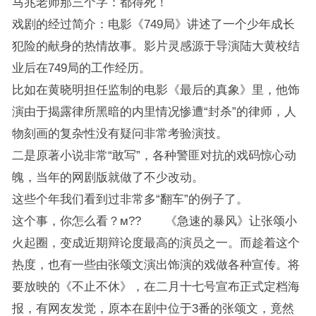
马兆老师那三个字：都得死！
戏剧的经过简介：电影《749局》讲述了一个少年成长
犯险的献身的热情故事。影片灵感源于导演陆大黄校结
业后在749局的工作经历。
比如在黄晓明担任监制的电影《最后的真象》里，他饰
演由于揭露律所黑暗的内里情况惨遭“封杀”的律师，人
物刻画的复杂性没有疑问非常考验演技。
二是原著小说非常“敢写”，各种警匪对抗的戏码惊心动
魄，当年的网剧版就做了不少改动。
这些个年我们看到过非常多“翻车”的例子了。
这个事，你怎么看？м?? 《急速的暴风》让张颂小
火起圈，变成近期辩论度最高的演员之一。而趁着这个
热度，也有一些由张颂文演出饰演的戏做各种宣传。将
要放映的《不止不休》，在二月十七号宣布正式定档海
报，有网友发觉，原本在剧中位于3番的张颂文，竟然