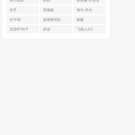
末日电影
朱莉
朱莉娅·罗伯茨
杀手
泄漏版
海伦·米伦
祈今朝
超能敢死队
输赢
迅雷BT种子
郊游
飞驰人生2