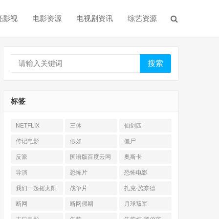
亮影视
电影资源
电视剧资讯
综艺资源
搜索
标签
NETFLIX
三体
仙剑四
传记电影
假如
僵尸
反派
国语版百度云网
奥斯卡
盘
导演
恐怖片
恐怖电影
我们一起摇太阳
战争片
扎克·施奈德
断网
断网假期
月球叛军