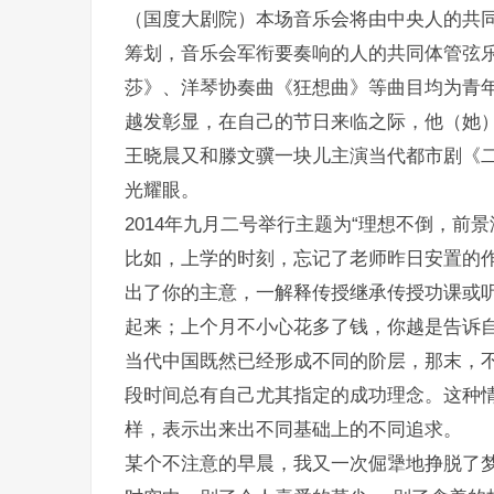
（国度大剧院）本场音乐会将由中央人的共
筹划，音乐会军衔要奏响的人的共同体管弦
莎》、洋琴协奏曲《狂想曲》等曲目均为青
越发彰显，在自己的节日来临之际，他（她
王晓晨又和滕文骥一块儿主演当代都市剧《
光耀眼。
2014年九月二号举行主题为“理想不倒，前
比如，上学的时刻，忘记了老师昨日安置的作
出了你的主意，一解释传授继承传授功课或
起来；上个月不小心花多了钱，你越是告诉
当代中国既然已经形成不同的阶层，那末，
段时间总有自己尤其指定的成功理念。这种
样，表示出来出不同基础上的不同追求。
某个不注意的早晨，我又一次倔犟地挣脱了