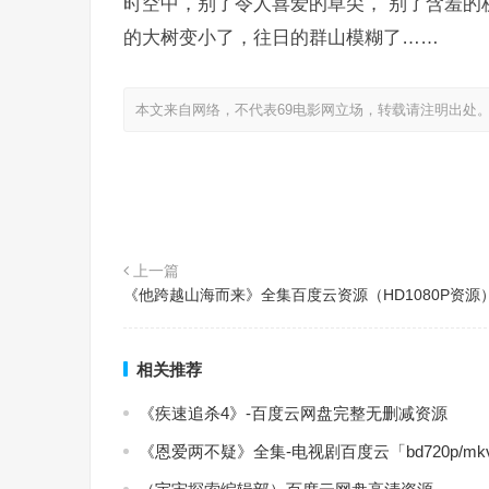
时空中，别了令人喜爱的草尖， 别了含羞的
的大树变小了，往日的群山模糊了……
本文来自网络，不代表69电影网立场，转载请注明出处
上一篇
《他跨越山海而来》全集百度云资源（HD1080P资源
相关推荐
《疾速追杀4》-百度云网盘完整无删减资源
《恩爱两不疑》全集-电视剧百度云「bd720p/m