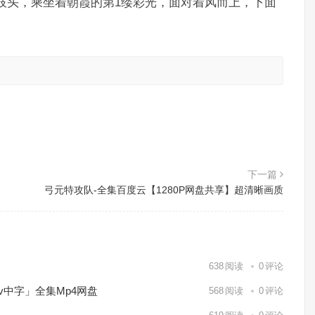
枝头，乘坐着朝霞的第1缕彩光，面对着风而上，下面
。
下一篇
）
弓元特攻队-全集百度云【1280P网盘共享】超清晰画质
638
阅读
0
评论
kv中字」全集Mp4网盘
568
阅读
0
评论