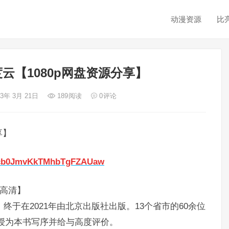
动漫资源
比
云【1080p网盘资源分享】
23年 3月 21日
189
阅读
0
评论
享】
Gdcb0JmvKkTMhbTgFZAUaw
p高清】
终于在2021年由北京出版社出版。13个省市的60余位
授为本书写序并给与高度评价。