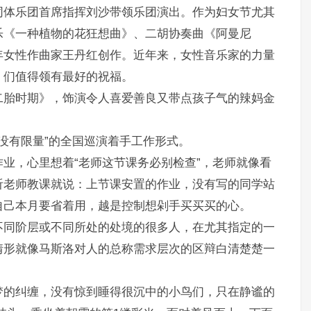
同体乐团首席指挥刘沙带领乐团演出。作为妇女节尤其
乐《一种植物的花狂想曲》、二胡协奏曲《阿曼尼
年女性作曲家王丹红创作。近年来，女性音乐家的力量
）们值得领有最好的祝福。
二胎时期》，饰演令人喜爱善良又带点孩子气的辣妈金
景没有限量”的全国巡演着手工作形式。
业，心里想着“老师这节课务必别检查”，老师就像看
听老师教课就说：上节课安置的作业，没有写的同学站
自己本月要省着用，越是控制想剁手买买买的心。
不同阶层或不同所处的处境的很多人，在尤其指定的一
情形就像马斯洛对人的总称需求层次的区辩白清楚楚一
梦的纠缠，没有惊到睡得很沉中的小鸟们，只在静谧的