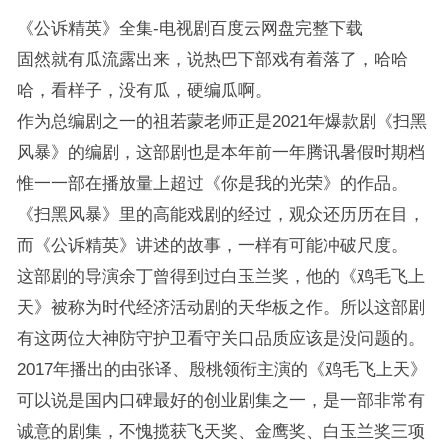
《公诉精英》全集-电视剧百度云网盘完整下载
固然就有瓜流露出来，说热巴下部戏有着落了，哈哈
哈，看样子，没有瓜，硬编瓜啊。
作为总编剧之一的祖若蒙老师正是2021年爆款剧《扫黑
风暴》的编剧，这部剧也是本年前一年腾讯暑假时期档
惟一一部在播放量上超过《你是我的光荣》的作品。
《扫黑风暴》里的高能戏剧的经过，观众还历历在目，
而《公诉精英》讲述的故事，一样有可能冲破尺度。
这部剧的导演余丁曾得到过白玉兰奖，他的《鸡毛飞上
天》被称为时代经济活动剧的天华板之作。所以这部剧
有这两位大神防守护卫看守关口品质应该是没问题的。
2017年播出的由张译、殷桃领衔主演的《鸡毛飞上天》
可以说是国内口碑最好的创业剧集之一，是一部非常有
诚意的剧集，不愧揽获飞天奖、金鹰奖、白玉兰奖三项