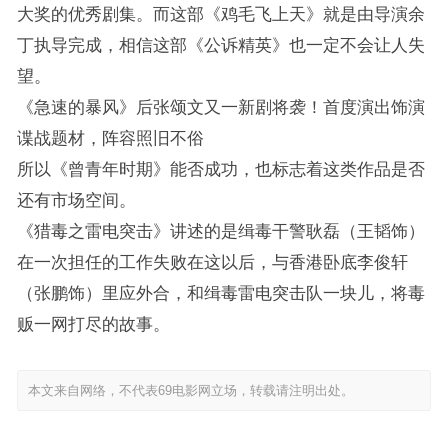
大奖的优秀剧集。而这部《鸡毛飞上天》就是由导演余
丁执导完成，相信这部《公诉精英》也一定不会让人失
望。
《急速的暴风》后张颂文又一新剧将袭！首度演出饰演
谍战题材，阵容照旧不俗
所以《曾青年时期》能否成功，也标志着这类作品是否
还有市场空间。
《猎毒之雷电突击》讲述的是缉毒干警耿磊（王韬饰）
在一次担任的工作失败在这以后，与香港卧底李俊轩
（张鹏饰）里应外合，和缉毒雷电突击队一块儿，将毒
贩一网打尽的故事。
本文来自网络，不代表69电影网立场，转载请注明出处。