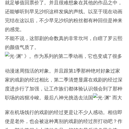
就足够值回票价了。并且很难想象在其他的作品之中，
还能够听到早见沙织这样发疯的声线。以至于现在动画
完结在这以后，不少早见沙织的粉丝都有种回但是神来
的感觉。
不能不说，这部剧的命数真的非常坎坷，白瞎了罗云熙
的颜值气质了。
》。作为系列的第二季动画，它也变成了很多
动漫迷周指活的对象。并且跟第1季那种绝对好象过家
家的戏剧的经过相比，第二季清楚显露在戏剧的经过深
度进步行了加强，让工作族们都体验认识领会到了那种
职场的凶狠冷峻。最后八神光挑选去法国
而大
家在机场饯行的戏剧的经过更是让不少人感动。相信即
使是老外，也会被这种离别的戏剧的经过所打动吧？作