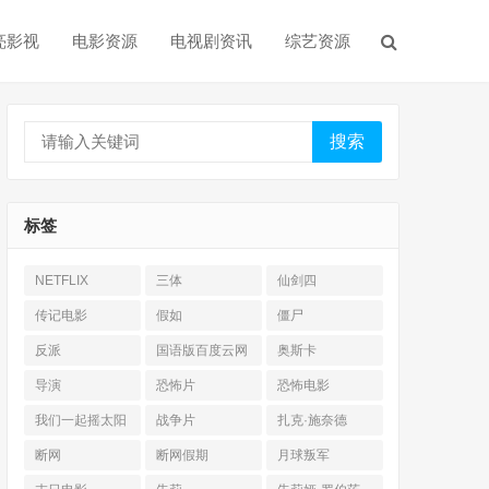
亮影视
电影资源
电视剧资讯
综艺资源
搜索
标签
NETFLIX
三体
仙剑四
传记电影
假如
僵尸
反派
国语版百度云网
奥斯卡
盘
导演
恐怖片
恐怖电影
我们一起摇太阳
战争片
扎克·施奈德
断网
断网假期
月球叛军