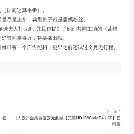
列（据闻这算平番）。
尽量尽量进步，典型例子就是唐嫣粉丝。
珠夫人打call，并且也提到了她们共同主演的《蓝焰
是好管闲事将近，将要播出哦。
面就只有一个广告照相，更早之前还试过全月无行程。
。
下一篇
」云
《人设》全集百度云无删减【完整HD1080p/MP4中字】云
网盘