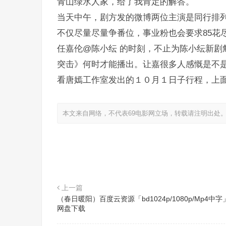
青山绿水人家，给了我肯定的解答。
当天中午，剧方发的微博两位主演是同行排
不仅尽量尽量争番位，事业粉也会要求85花
任嘉伦@陈小纭 的时刻，不止为陈小纭新剧斛
突击》何时才能播出。让嘉很多人感慨是不
看唐嫣工作室发出的１０月１日子行程，上
本文来自网络，不代表69电影网立场，转载请注明出处
上一篇
（春日暖阳）百度云资源「bd1024p/1080p/Mp4中字
网盘下载