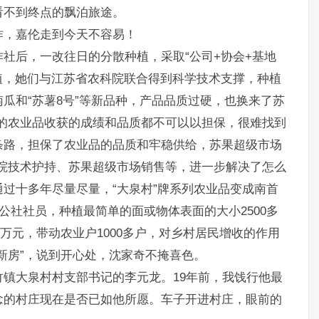
看不到终点的飘泊旅途。
作，嘉伦走到今天不容易！
社后，一改往日的分散种植，采取“公司+协会+基地
植，她们与江苏省农科院联合得到科学技术支撑，种植
瓜和“苏薯8号”等新品种，产品品质过硬，也换来了苏
的农业品收获的成绩和品质都不可以以担保，很难找到
条路，担保了农业品的品质和牢稳供给，苏果超级市场
院技术护持、苏果超级市场销售等，进一步解决了怎么
过十多年尽量尽量，“大泉村”牌系列农业品变成南首
公社社员，种植最简单的面或物体表面的大小2500多
0万元，带动农业户1000多户，对乡村居民增收的作用
新房”，说到开心处，沈家奇不掩喜色。
镇大泉村村支部书记的李元龙。19年前，我饯行他最
念的村庄现在是否已如他所愿。车子开进村庄，眼前的