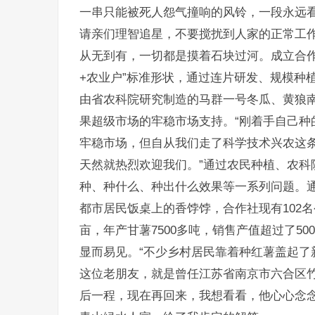
一串只能被死人怨气撞响的风铃，一段永远
请亲们理智追星，不要搅扰到人家的正常工
从无到有，一切都是摸着石块过河。成立合作
+农业户”标准形状，通过连片研发、规模种
由省农科院研究制造的马群一号冬瓜、黄狼南
果超级市场的牢稳市场支持。“刚着手自己种
牢稳市场，但自从我们走了科学技术兴农这
天然就热烈欢迎我们。”通过农民种植、农科
种、种什么、种出什么效果等一系列问题。通
都市居民饭桌上的香饽饽，合作社现有102名
亩，年产甘薯7500多吨，销售产值超过了50
显而易见。“不少乡村居民靠着种红薯盖起了
这位老朋友，就是曾任江苏省南京市六合区竹
后一程，现在再回来，我想看看，他心心念