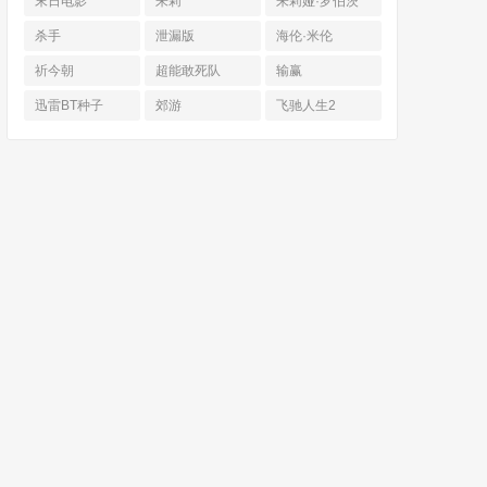
末日电影
朱莉
朱莉娅·罗伯茨
杀手
泄漏版
海伦·米伦
祈今朝
超能敢死队
输赢
迅雷BT种子
郊游
飞驰人生2