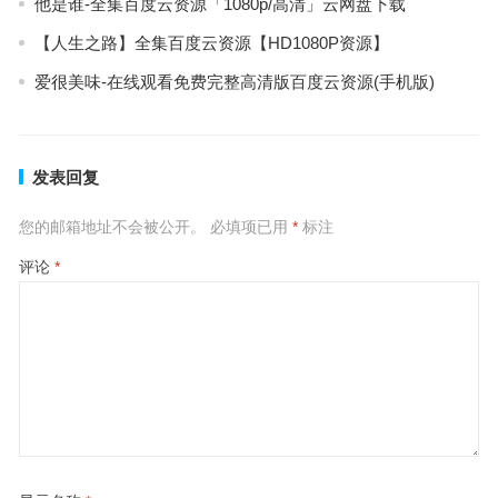
他是谁-全集百度云资源「1080p/高清」云网盘下载
【人生之路】全集百度云资源【HD1080P资源】
爱很美味-在线观看免费完整高清版百度云资源(手机版)
发表回复
您的邮箱地址不会被公开。
必填项已用
*
标注
评论
*