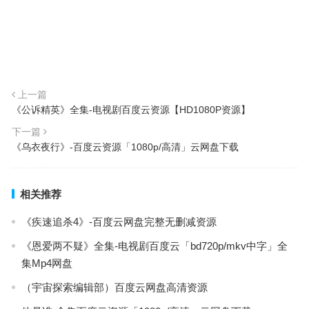
上一篇
《公诉精英》全集-电视剧百度云资源【HD1080P资源】
下一篇
《乌衣夜行》-百度云资源「1080p/高清」云网盘下载
相关推荐
《疾速追杀4》-百度云网盘完整无删减资源
《恩爱两不疑》全集-电视剧百度云「bd720p/mkv中字」全
集Mp4网盘
（宇宙探索编辑部）百度云网盘高清资源