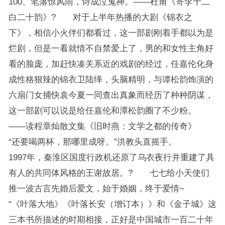
100、笔落惊风雨，诗成泣鬼神。——杜甫《寄李十二
白二十韵》? 对于上半年热播的大剧《锦衣之
下》，相信小火伴们都看过，这一部剧刚着手都以为是
烂剧，但是一看就情不自禁爱上了，男的和女性主角好
看的脸庞，加赶快凑关系近的戏剧的经过，任嘉伦化身
成性格狠辣的锦衣卫陆绎，头脑精明，与谭松韵饰演的
六扇门女捕快袁今夏一同查出真象而经历了种种阴谋，
这一部剧可以说是给任嘉伦和潭松韵圈了不少粉。
——读程章灿散文集《旧时燕：文学之都的传奇》
“还要喝两杯，那哪里成呀。”洪教头直摇手。
1997年，秦淮区国度行政机还原了乌衣夜行并重建了具
有人的共同体风格的王谢故居。? 七七给小天使们
推一波古言先婚后爱文，始于婚姻，终于爱情~
“《叶落大地》《叶落长安（增订本）》和《金子城》这
三本书所描述的时期相接，正好是中国城市一百二十年