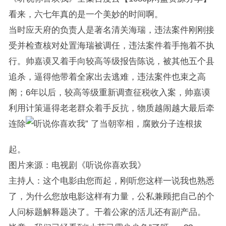
看来，六七年真的是一个美妙的时间啊。
当时应天府的负责人是著名清关海瑞，违法案件刚刚接
受并检查核对处置海瑞被调任，违法案件着手拖着不执
行。帅嘉谟又着手向较高等级报告陈说，被其他五个县
追杀，逼得他带着全家出去逃难，违法案件也束之高
阁；6年以后，较高等级重新调查征税收入案，帅嘉谟
利用计策逼得老老群众着手反抗，物质越闹越大最后牵
连除
了当朝宰相，腐败分子连根拔
起。
图片来源：电视剧《听说你喜欢我》
主持人：这个电影由您而起，刚听您这样一说我也熟悉
了，为什么您放电影这样有力量，公私兼顾把自己的个
人问标题解释题决了。干着公家的活儿还有副产品。