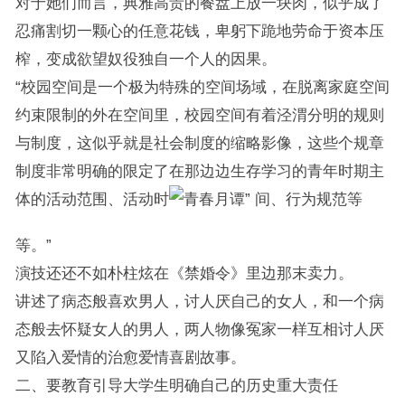
对于她们而言，典雅高贵的餐盘上放一块肉，似乎成了
忍痛割切一颗心的任意花钱，卑躬下跪地劳命于资本压
榨，变成欲望奴役独自一个人的因果。
“校园空间是一个极为特殊的空间场域，在脱离家庭空间
约束限制的外在空间里，校园空间有着泾渭分明的规则
与制度，这似乎就是社会制度的缩略影像，这些个规章
制度非常明确的限定了在那边边生存学习的青年时期主
体的活动范围、活动时
间、行为规范等
等。”
演技还还不如朴柱炫在《禁婚令》里边那末卖力。
讲述了病态般喜欢男人，讨人厌自己的女人，和一个病
态般去怀疑女人的男人，两人物像冤家一样互相讨人厌
又陷入爱情的治愈爱情喜剧故事。
二、要教育引导大学生明确自己的历史重大责任