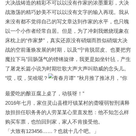
大决战铸造的精彩不可以以没有作家的浓墨重彩，大决
战激荡的精巧妙美不可以以没有文字的输入再现。我从
来没有都不觉得自己的写文章达到作家的水平，也只魄
以一个小作者经常自居。但是，为了冲刺我燃烧现象在
床枕上的“作家梦”，真实还原没有硝烟而胜似硝烟大决
战的空前蓬焕发展的时期，以及“宁肯脱层皮、也要把穷
魔拉下马”回肠荡气的铿锵旋律，我更是如坐针毡，产生
了屠龙长篇小说为时期壮歌大声大声叫助威的念头儿。
“哎，哎，笑啥呢？
”秋月推了推冰月，“你
最爱吃的酿豆腐上桌了，动筷呀！”
2016年七月，家住灵山县檀圩镇某村的聋哑弱智刑满释
放担担任职务务的人劳某某心里直发愁：他不知怎么样
购买车票，也怕回到家，家人不肯接受他。
「大致有123456……？也就十几个吧。」