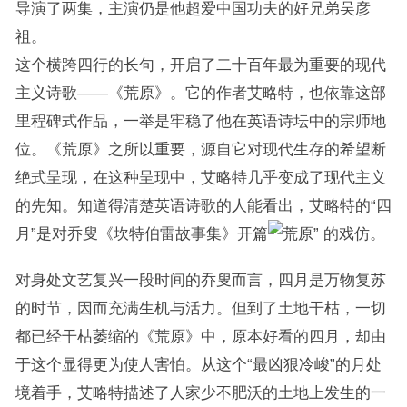
导演了两集，主演仍是他超爱中国功夫的好兄弟吴彦
祖。
这个横跨四行的长句，开启了二十百年最为重要的现代
主义诗歌——《荒原》。它的作者艾略特，也依靠这部
里程碑式作品，一举是牢稳了他在英语诗坛中的宗师地
位。《荒原》之所以重要，源自它对现代生存的希望断
绝式呈现，在这种呈现中，艾略特几乎变成了现代主义
的先知。知道得清楚英语诗歌的人能看出，艾略特的“四
月”是对乔叟《坎特伯雷故事集》开篇
的戏仿。
对身处文艺复兴一段时间的乔叟而言，四月是万物复苏
的时节，因而充满生机与活力。但到了土地干枯，一切
都已经干枯萎缩的《荒原》中，原本好看的四月，却由
于这个显得更为使人害怕。从这个“最凶狠冷峻”的月处
境着手，艾略特描述了人家少不肥沃的土地上发生的一