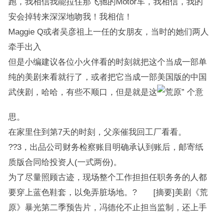
跑，我相信我能拉住那飞驰的Motor车，我相信，我的
安会掉转来深深地吻我！我相信！
Maggie Q或者吴彦祖上一任的女朋友，当时的她们两人
牵手出入
但是小编建议各位小火伴看的时刻就把这个当成一部单
纯的美剧来看就行了，或者把它当成一部美国版的中国
武侠剧，哈哈，有些不顺口，但是就是这
个意
思。
在家里住到第7天的时刻，父亲催我回工厂看看。
??3，出品公司财务检察账目明确承认到账后，邮寄纸
质版合同给投资人(一式两份)。
为了尽量照顾古迹，现场整个工作担担任职务务的人都
要穿上蓝色鞋套，以免弄脏场地。? [摘要]美剧《荒
原》暴光第二季预告片，冯德伦不止担当监制，还上手