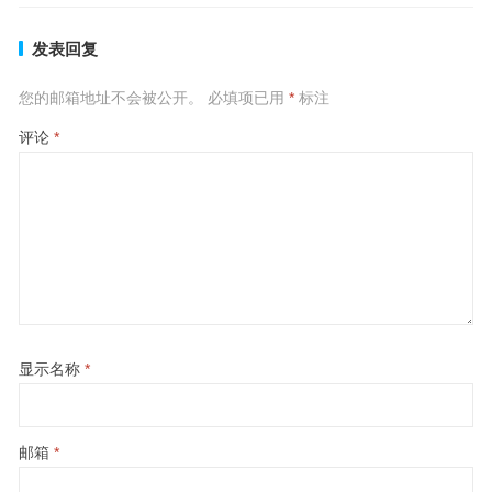
发表回复
您的邮箱地址不会被公开。
必填项已用
*
标注
评论
*
显示名称
*
邮箱
*