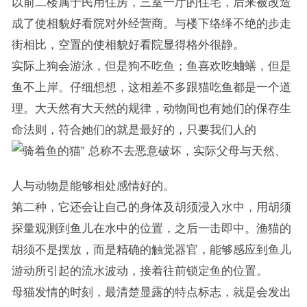
以前二楼属于民用住房，三室一厅的住宅，后来被改造
成了使相貌好看院对外经营商。与楼下络绎不绝的步走
街相比，空置的使相貌好看院显得格外很静。
实际上狗会游泳，但是狗不吃鱼；鱼喜欢吃蛐蟮，但是
鱼不上岸。仔细想想，这相差不多跟猫吃鱼都是一个道
理。大天然有大天然的规律，动物间也有她们的保存生
命法则，符合她们的就是最好的，只要我们人的
总称不去恶意破坏，实际父母与天然、
人与动物是能够相处感情好的。
第二种，它还会让自己的身体及胡须浸入水中，用胡须
探量观测到鱼儿在水中的位置，之后一击即中。渔猫的
胡须不是摆放，而是精确的触觉器官，能够感应到鱼儿
游动所引起的流水波动，接着往前锁定鱼的位置。
母猫发情的时刻，最清楚显露的特点标志，就是会发出