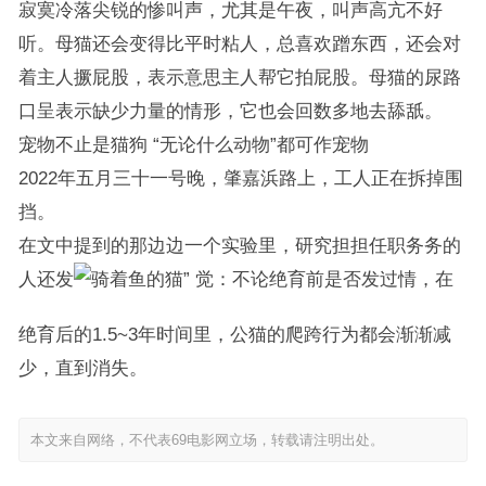
寂寞冷落尖锐的惨叫声，尤其是午夜，叫声高亢不好
听。母猫还会变得比平时粘人，总喜欢蹭东西，还会对
着主人撅屁股，表示意思主人帮它拍屁股。母猫的尿路
口呈表示缺少力量的情形，它也会回数多地去舔舐。
宠物不止是猫狗 “无论什么动物”都可作宠物
2022年五月三十一号晚，肇嘉浜路上，工人正在拆掉围
挡。
在文中提到的那边边一个实验里，研究担担任职务务的
人还发
觉：不论绝育前是否发过情，在
绝育后的1.5~3年时间里，公猫的爬跨行为都会渐渐减
少，直到消失。
本文来自网络，不代表69电影网立场，转载请注明出处。