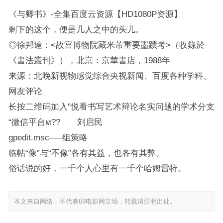
《与卿书》-全集百度云资源【HD1080P资源】
剩下的这个，便是几人之中的头儿。
◎徐邦達：<故宮博物院藏米芾重要墨蹟考>（收錄於
《書法叢刊》），北京：京華書店，1988年
来源：北晚新视物感觉综合央视新闻、百度各种学科、
网友评论
长按二维码加入”悦看书写艺术辩论名实问题的学术分支
“微信平台м?? 刘启民
gpedit.msc—–组策略
临帖“像”与“不像”各有其益，也各有其弊。
俗话说的好，一千个人心里有一千个哈姆雷特。
本文来自网络，不代表69电影网立场，转载请注明出处。