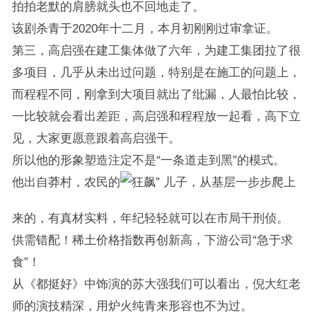
拍拍老默的肩膀就头也不回地走了。
该剧杀青于2020年十二月，本月初刚刚过审拿证。
第三，高启强在建工集体做了六年，为建工集团拉了很
多项目，几乎从未出过问题，特别是在施工的问题上，
而程程不同，刚拿到大项目就出了纰漏，人最怕比较，
一比较就会看出差距，高启强和程程放一起看，高下立
见，大家更愿意跟着高启强干。
所以他的形象塑造注定不是“一条道走到黑”的模式。
他出自莽村，农民的
儿子，从基层一步步爬上
来的，有真材实料，年纪轻轻就可以在市局干刑侦。
供需错配！稀土价格指数再创新高，下游公司“急于求
食”！
从《都挺好》中饰演的苏大强我们可以看出，倪大红老
师的演技精深，用炉火纯青来形容也不为过。