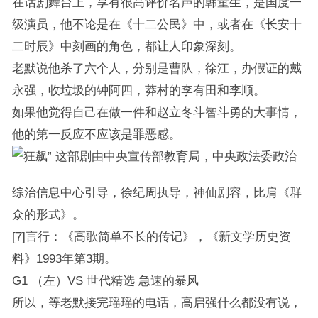
在话剧舞台上，享有很高评价名声的韩童生，是国度一
级演员，他不论是在《十二公民》中，或者在《长安十
二时辰》中刻画的角色，都让人印象深刻。
老默说他杀了六个人，分别是曹队，徐江，办假证的戴
永强，收垃圾的钟阿四，莽村的李有田和李顺。
如果他觉得自己在做一件和赵立冬斗智斗勇的大事情，
他的第一反应不应该是罪恶感。
这部剧由中央宣传部教育局，中央政法委政治
综治信息中心引导，徐纪周执导，神仙剧容，比肩《群
众的形式》。
[7]言行：《高歌简单不长的传记》，《新文学历史资
料》1993年第3期。
G1 （左）VS 世代精选 急速的暴风
所以，等老默接完瑶瑶的电话，高启强什么都没有说，