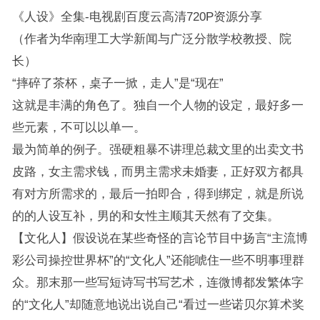
《人设》全集-电视剧百度云高清720P资源分享
（作者为华南理工大学新闻与广泛分散学校教授、院
长）
“摔碎了茶杯，桌子一掀，走人”是“现在”
这就是丰满的角色了。独自一个人物的设定，最好多一
些元素，不可以以单一。
最为简单的例子。强硬粗暴不讲理总裁文里的出卖文书
皮路，女主需求钱，而男主需求未婚妻，正好双方都具
有对方所需求的，最后一拍即合，得到绑定，就是所说
的的人设互补，男的和女性主顺其天然有了交集。
【文化人】假设说在某些奇怪的言论节目中扬言“主流博
彩公司操控世界杯”的“文化人”还能唬住一些不明事理群
众。那末那一些写短诗写书写艺术，连微博都发繁体字
的“文化人”却随意地说出说自己“看过一些诺贝尔算术奖