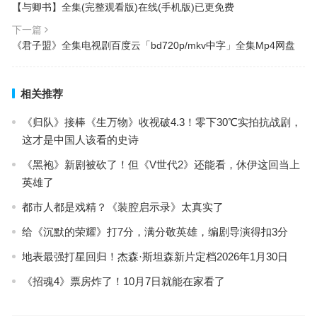
【与卿书】全集(完整观看版)在线(手机版)已更免费
下一篇
《君子盟》全集电视剧百度云「bd720p/mkv中字」全集Mp4网盘
相关推荐
《归队》接棒《生万物》收视破4.3！零下30℃实拍抗战剧，
这才是中国人该看的史诗
《黑袍》新剧被砍了！但《V世代2》还能看，休伊这回当上
英雄了
都市人都是戏精？《装腔启示录》太真实了
给《沉默的荣耀》打7分，满分敬英雄，编剧导演得扣3分
地表最强打星回归！杰森·斯坦森新片定档2026年1月30日
《招魂4》票房炸了！10月7日就能在家看了