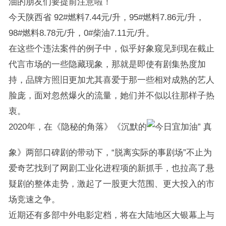
油的朋友们要提前注意啦！
今天陕西省 92#燃料7.44元/升，95#燃料7.86元/升，
98#燃料8.78元/升，0#柴油7.11元/升。
在这些个违法案件的例子中，似乎好象窥见到现在截止
代言市场的一些隐藏现象，那就是即使有剧集热度加
持，品牌方照旧更加尤其喜爱于那一些相对成熟的艺人
脸庞，面对忽然爆火的流量，她们并不似以往那样子热
衷。
2020年，在《隐秘的角落》《沉默的
真
象》两部口碑剧的带动下，“脱离实际的事剧场”不止为
爱奇艺找到了网剧工业化进程项的新抓手，也拉高了悬
疑剧的整体走势，激起了一股更大范围、更大投入的市
场竞速之争。
近期还有多部中外电影定档，将在大陆地区大银幕上与