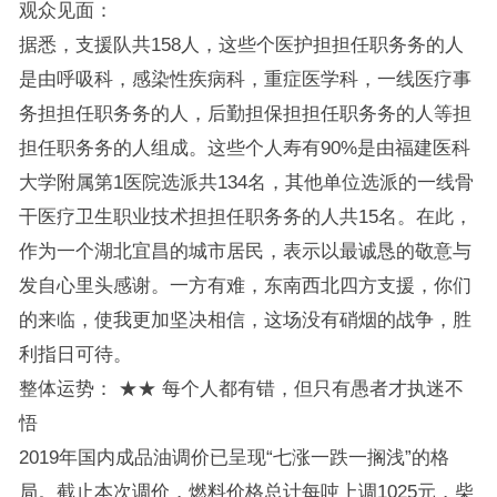
观众见面：
据悉，支援队共158人，这些个医护担担任职务务的人
是由呼吸科，感染性疾病科，重症医学科，一线医疗事
务担担任职务务的人，后勤担保担担任职务务的人等担
担任职务务的人组成。这些个人寿有90%是由福建医科
大学附属第1医院选派共134名，其他单位选派的一线骨
干医疗卫生职业技术担担任职务务的人共15名。在此，
作为一个湖北宜昌的城市居民，表示以最诚恳的敬意与
发自心里头感谢。一方有难，东南西北四方支援，你们
的来临，使我更加坚决相信，这场没有硝烟的战争，胜
利指日可待。
整体运势： ★★ 每个人都有错，但只有愚者才执迷不
悟
2019年国内成品油调价已呈现“七涨一跌一搁浅”的格
局。截止本次调价，燃料价格总计每吨上调1025元，柴