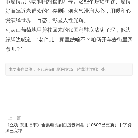
市感情剧《暖和的甜蜜的》等。这些个贴近生存、感情
好而靠近老群众的生存剧让烟火气浸润人心，用暖和心
境演绎世界上百态，彰显人性光辉。
刚从山葡萄地里剪枝回来的张国利鞋底沾满了泥，他边
跺脚边喊道：“老伴儿，家里缺啥不？咱俩开车去街里买
点儿？”
本文来自网络，不代表69电影网立场，转载请注明出处。
上一篇
《立功·东北旧事》全集电视剧百度云网盘（1080P已更新）中字资
源已完结