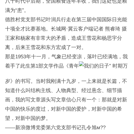
八十时代中后期，全国粮食连年丰收，我们这处也是粮
满为“患”。
德胜村党支部书记叶润兵行走在第三届中国国际日光能
十项全才比赛基地。长城网·冀云客户端记者 熊睿琦 摄
王家和杨家有非常大的矛盾，造成王雪花和杨思宇分
离，后来王雪花和东方宏成了一对。
那是1953年十一月，气象已经变凉，落叶已经满地，我
着手了此生第1部文学作品《青年
时期万
岁》的书写。当时我刚满十九岁，一上来就是长篇，不
知道什么叫结构主线、人物典型、经过悬念、细节描
画，我的写文章源头写文章信心只有一个：那就是对新
中国的快乐的度过，对新中国的爱护，对新中国的希
望，对新中国的梦。
——新浪微博党委第六党支部书记孔令旭м??