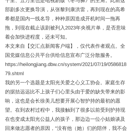
千里、五万里也是电视剧版《冬与狮》的主角。此前这
部剧多次更换导演，从张黎到康洪雷，再到现在的高希
希都是国内一线名导，种种原因造成开机时间一拖再
拖，到现在截止该剧被列入2023年央视片单，是否意味
着会加快进程度，还未可知。
本文来自【交汇点新闻客户端】，仅代表作者观点。全
国党媒信息公共平台供给信息宣布广泛分散服务。
https://heilongjiang.dbw.cn/system/2021/07/19/0586818
79.shtml
我的另一个选题是太阳光关爱之心义工协会。家庭生存
的据拮远远比不上孩子们心里头由于爱的缺失带来的影
响，这也是会长徐美儿想要开展心智护持的最初的愿
望。在到农村过程中，我接触到了很多以前受到护持现
在也变成太阳光公益人的孩子，那边边一位小姑娘谈及
回来做志愿者的原因，“没有他（她）们的陪伴，我不会