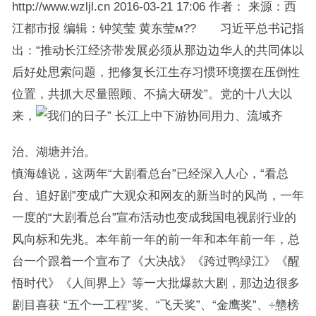
http://www.wzljl.cn 2016-03-21 17:06 作者： 来源：西
江都市报 编辑：钟笑莹 黄东莹м?? 习近平总书记指
出：“推动长江经济带发展必须从那边边华人的共同体以
后好处思索问题，把修复长江生存习惯环境摆在压倒性
位置，共抓大尽量照顾、不搞大研发”。党的十八大以
来，
长江上中下游协同用力、流域齐
治、湖塘并治。
慎海雄说，这两年“大剧看总台”已经深入人心，“看总
台、追好剧”变成广大观众和网友的新当时的风尚，一年
一度的“大剧看总台”宣布活动也变成我国电视剧行业的
风向标和先兆。本年前一年的前一年和本年前一年，总
台一个跟着一个宣布了《大决战》《跨过鸭绿江》《醒
悟时代》《人间界上》等一大批爆款大剧，那边边很多
剧目喜获 “五个一工程”奖、“飞天奖”、“金鹰奖”、÷戆榜