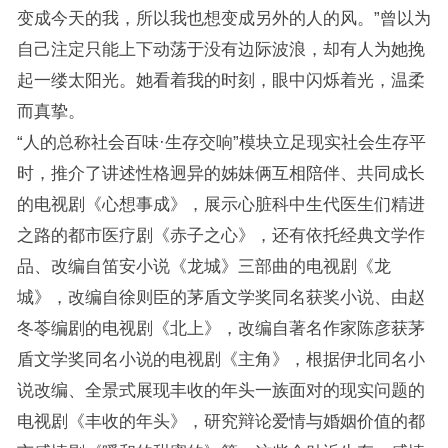
变成今天的我，所以我也想变成另外的人的风。”曾以为
自己注定只能上下动荡于没有边际波浪，却有人为她挽
起一缕太阳光。她看着我的时刻，眼中闪烁着光，温柔
而真挚。
“人的总称社会百味·生存交响”模块立足现实社会生存平
时，推介了讲述性格迥异的姊妹俩互相陪伴、共同成长
的电视剧《心想事成》，展示心脏科中生代医生们精进
之路的都市医疗剧《赤子之心》，还有依托经典文学作
品、改编自笛安小说《龙城》三部曲的电视剧《龙
城》，改编自徐则臣的茅盾文学奖同名获奖小说、由赵
冬苓编剧的电视剧《北上》，改编自著名作家陈彦获茅
盾文学奖同名小说的电视剧《主角》，根据伊北同名小
说改编、全景式展现丰收的年头一族面对的现实问题的
电视剧《丰收的年头》，研究辩论爱情与婚姻价值的都