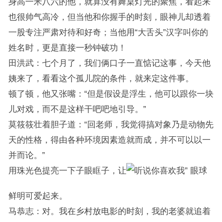
身高一米八六的他，就算没有舞桌灯光的聚焦，看起来
也很帅气高冷，但当他和你握手的时刻，眼神儿却透着
一股专注严肃对待和好奇；当他用“大舌头”汉字叫你的
姓名时，更是直接一秒钟破功！
田洪武：七个月了，我们俩口子一直惦记这事，今天他
姨来了，看看这个孤儿院的条件，就来定这件事。
顿了顿，他又张嘴：“但是假设是浮生，他可以跟你一块
儿对戏，而不是这样干吧吧地引导。”
莫筱筱壮着胆子道：“回老师，我觉得搞对象乃是动物先
天的性格，得由各种环境因素造就而成，并不可以以一
并而论。”
用珠光色提亮一下子眼眶子，让
眼球
鲜明可爱起来。
马恭志：对。我在乡村放电影的时刻，我的老婆就追着