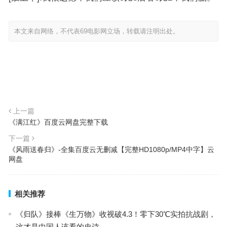
本文来自网络，不代表69电影网立场，转载请注明出处。
上一篇
《满江红》百度云网盘完整下载
下一篇
《风雨送春归》-全集百度云无删减【完整HD1080p/MP4中字】云
网盘
相关推荐
《归队》接棒《生万物》收视破4.3！零下30℃实拍抗战剧，
这才是中国人该看的史诗