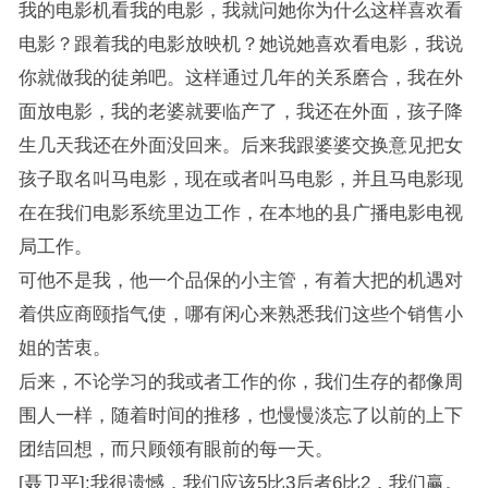
我的电影机看我的电影，我就问她你为什么这样喜欢看
电影？跟着我的电影放映机？她说她喜欢看电影，我说
你就做我的徒弟吧。这样通过几年的关系磨合，我在外
面放电影，我的老婆就要临产了，我还在外面，孩子降
生几天我还在外面没回来。后来我跟婆婆交换意见把女
孩子取名叫马电影，现在或者叫马电影，并且马电影现
在在我们电影系统里边工作，在本地的县广播电影电视
局工作。
可他不是我，他一个品保的小主管，有着大把的机遇对
着供应商颐指气使，哪有闲心来熟悉我们这些个销售小
姐的苦衷。
后来，不论学习的我或者工作的你，我们生存的都像周
围人一样，随着时间的推移，也慢慢淡忘了以前的上下
团结回想，而只顾领有眼前的每一天。
[聂卫平]:我很遗憾，我们应该5比3后者6比2，我们赢。