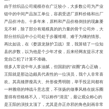
由于丝织品公司规模存在广泛较小，大多数公司为产业
链中的中间产品加工单位，容易受进厂原料价格和出厂
产品价冲击。十多年来，原料和产品价格倒挂的现象屡
见不鲜，除了部分有规模真的的力量的骨干公司外，大
部分丝织品中小公司处于步履维艰、难于为继的情形。
再比如说，在《婺源龙脉护卫战》里，我算错了一位知
县的岁数，以为他是个少年才俊，后来经网友提示才发
觉自己犯了计算不准确。
很多人常说中年人多油腻，但国剧的“叔圈”真心正确，
王阳就是那边边颇具代表性的一位演员，我个人非常喜
欢。其高矮胖瘦高大、外形俊秀明朗，举手投足间都有
一种雅痞的绅战斗意志度，不张扬的做事风格在娱乐圈
显得有些格格不入，可以称作“清流”，最让观众称心的
是王阳的演技太顶了，尤其是亦正亦邪的角色刻画非常