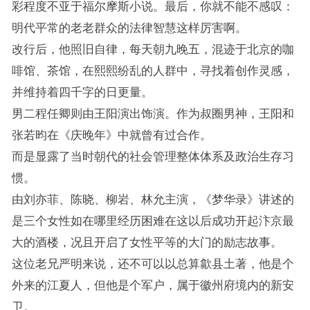
彩程度不亚于福尔摩斯小说。最后，你就不能不感叹：
明代平常的老老群众的法律智慧这样厉害啊。
改行后，他照旧自律，每天朝九晚五，混迹于北京的咖
啡馆、茶馆，在熙熙纷乱的人群中，寻找着创作灵感，
并维持着四千字的日更量。
男二程任卿则由王阳演出饰演。作为叔圈男神，王阳和
张若昀在《庆晚年》中就曾有过合作。
而是显露了当时朝代的社会管理整体体系及政治生存习
惯。
由刘亦菲、陈晓、柳岩、林允主演，《梦华录》讲述的
是三个女性如在哪里经历困难在这以后成功开起汴京最
大的酒楼，况且开启了女性平等的大门的励志故事。
这位老兄严明来说，还不可以以总算歙县土著，他是个
外来的江夏人，但他是个军户，属于徽州府境内的新安
卫。