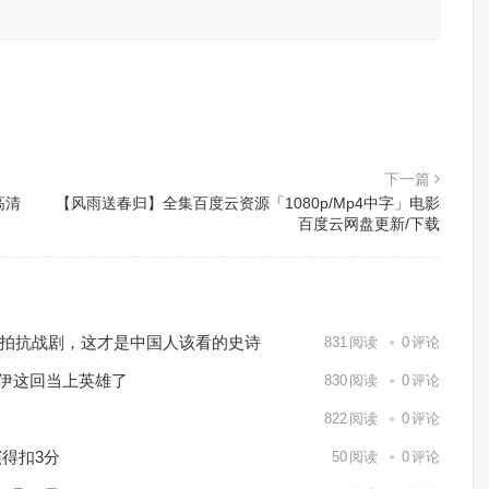
。
下一篇
高清
【风雨送春归】全集百度云资源「1080p/Mp4中字」电影
百度云网盘更新/下载
℃实拍抗战剧，这才是中国人该看的史诗
831
阅读
0
评论
休伊这回当上英雄了
830
阅读
0
评论
822
阅读
0
评论
得扣3分
50
阅读
0
评论