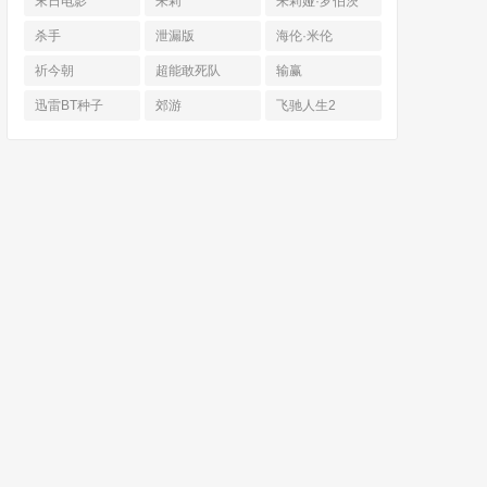
末日电影
朱莉
朱莉娅·罗伯茨
杀手
泄漏版
海伦·米伦
祈今朝
超能敢死队
输赢
迅雷BT种子
郊游
飞驰人生2