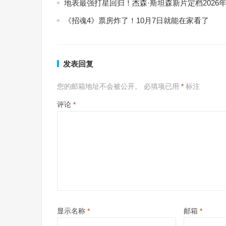
地表最强打星回归！杰森·斯坦森新片定档2026年
《招魂4》票房炸了！10月7日就能在家看了
发表回复
您的邮箱地址不会被公开。
必填项已用
*
标注
评论
*
显示名称
*
邮箱
*