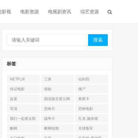
亮影视
电影资源
电视剧资讯
综艺资源
搜索
标签
NETFLIX
三体
仙剑四
传记电影
假如
僵尸
反派
国语版百度云网
奥斯卡
盘
导演
恐怖片
恐怖电影
我们一起摇太阳
战争片
扎克·施奈德
断网
断网假期
月球叛军