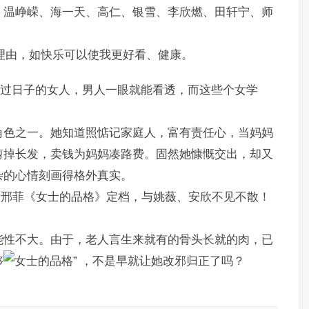
，温峥嵘、海一天、高仁、银雪、李欣燃、田轩宁、师
理由，如快乐可以使我更好看、健康。
会过日子的女人，男人一眼就能看透，而这些个女学
角色之一。她知道照惦记家庭人，富有责任心，当妈妈
剪掉长发，卖钱为妈妈凑路费。固然她慷慨交出，却又
杂的心情刻画得格外真实。
、邢菲《女士的品格》定档，与姚薇、安欣不见不散！
能性不大。由于，老人言生来就有的骨头长就的肉，已
够
，不是早就让她改邪归正了吗？