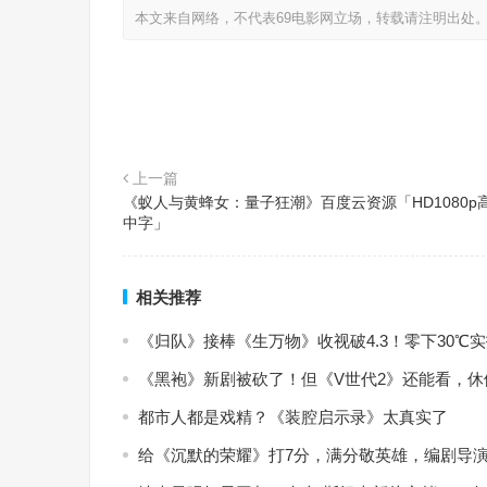
本文来自网络，不代表69电影网立场，转载请注明出处
上一篇
《蚁人与黄蜂女：量子狂潮》百度云资源「HD1080p
中字」
相关推荐
《归队》接棒《生万物》收视破4.3！零下30
《黑袍》新剧被砍了！但《V世代2》还能看，
都市人都是戏精？《装腔启示录》太真实了
给《沉默的荣耀》打7分，满分敬英雄，编剧导演