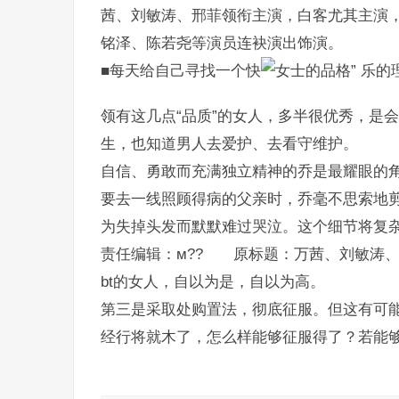
茜、刘敏涛、邢菲领衔主演，白客尤其主演
铭泽、陈若尧等演员连袂演出饰演。
■每天给自己寻找一个快
乐的
领有这几点“品质”的女人，多半很优秀，是
生，也知道男人去爱护、去看守维护。
自信、勇敢而充满独立精神的乔是最耀眼的
要去一线照顾得病的父亲时，乔毫不思索地
为失掉头发而默默难过哭泣。这个细节将复
责任编辑：м?? 原标题：万茜、刘敏涛
bt的女人，自以为是，自以为高。
第三是采取处购置法，彻底征服。但这有可
经行将就木了，怎么样能够征服得了？若能