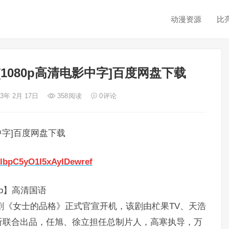
动漫资源
比
1080p高清电影中字]百度网盘下载
23年 2月 17日
358
阅读
0
评论
中字]百度网盘下载
6lbpC5yO1I5xAyIDewref
p】高清国语
视剧《女士的品格》正式官宣开机，该剧由杧果TV、天浩
听联合出品，任旭、徐立担任总制片人，高寒执导，万