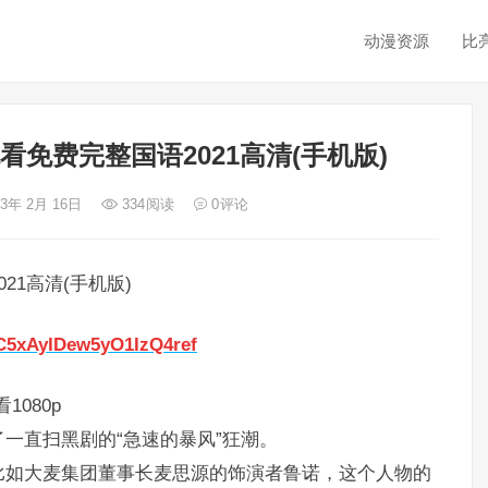
动漫资源
比
免费完整国语2021高清(手机版)
23年 2月 16日
334
阅读
0
评论
1高清(手机版)
pC5xAyIDew5yO1IzQ4ref
080p
一直扫黑剧的“急速的暴风”狂潮。
比如大麦集团董事长麦思源的饰演者鲁诺，这个人物的