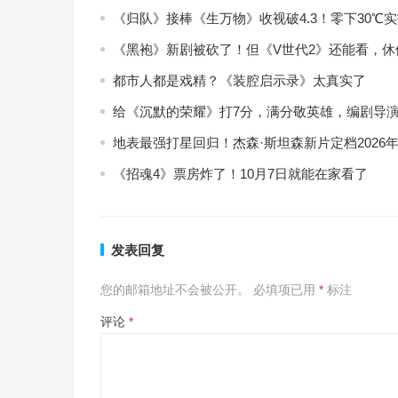
《归队》接棒《生万物》收视破4.3！零下30
《黑袍》新剧被砍了！但《V世代2》还能看，
都市人都是戏精？《装腔启示录》太真实了
给《沉默的荣耀》打7分，满分敬英雄，编剧导演
地表最强打星回归！杰森·斯坦森新片定档2026年
《招魂4》票房炸了！10月7日就能在家看了
发表回复
您的邮箱地址不会被公开。
必填项已用
*
标注
评论
*