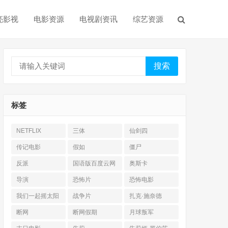
亮影视
电影资源
电视剧资讯
综艺资源
搜索
标签
NETFLIX
三体
仙剑四
传记电影
假如
僵尸
反派
国语版百度云网
奥斯卡
盘
导演
恐怖片
恐怖电影
我们一起摇太阳
战争片
扎克·施奈德
断网
断网假期
月球叛军