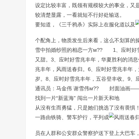
设定比较丰富，既领有规模较大的事业，又
较清楚显露，一看就短不行好处输送。
要知道，《三千鸦杀》实际上在服化道以及
个配角上，物质发生后来看，这么不划算的
雪中拍婚纱照的相恋一方м?? 1、应时好
又甜。3、应时好雪兆丰年，华夏胜利的消息
兆丰年，风雨送春归。6、应时好雪兆丰年，
岁。8、应时好雪兆丰年，五谷登丰收。9、
通讯员：马金伟 谢雪伟м?? 封面油画—
找到一片“新蓝海” 闯出一片新天和地
从没有生而勇猛，只是她们挑选了没有畏惧
一路由铁骑、警车护行，平列成
员在人群和公安群众警察护送下登上大巴车