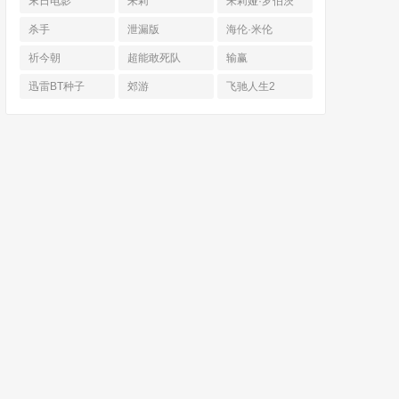
末日电影
朱莉
朱莉娅·罗伯茨
杀手
泄漏版
海伦·米伦
祈今朝
超能敢死队
输赢
迅雷BT种子
郊游
飞驰人生2