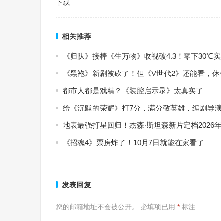
下载
相关推荐
《归队》接棒《生万物》收视破4.3！零下30
《黑袍》新剧被砍了！但《V世代2》还能看，
都市人都是戏精？《装腔启示录》太真实了
给《沉默的荣耀》打7分，满分敬英雄，编剧导演
地表最强打星回归！杰森·斯坦森新片定档2026年
《招魂4》票房炸了！10月7日就能在家看了
发表回复
您的邮箱地址不会被公开。
必填项已用
*
标注