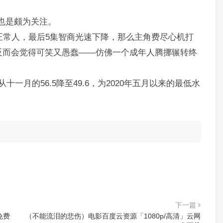
也是颇为关注。
正常人，最后5集智商光速下降，那么主角费尽心机打
反而会觉得可笑又愚蠢——仿佛一个成年人腾挪辗转终
十一月的56.5降至49.6，为2020年五月以来的最低水
。
下一篇
免费
（不能流泪的悲伤）电影百度云资源「1080p/高清」云网