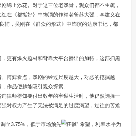
部剧锦上添花。对于这三位老戏骨，观众们都不生疏，
大红在《都挺好》中饰演的作精老爸苏大强，李建义在
良辅，吴刚在《群众的形式》中饰演的达康书记，都
刀，更有爆火题材和背靠大平台播出的加特，这部扫黑
暗、博弈看点，戏剧的经过尺度越大，对恶的挖掘越
虑，作品便越能吸引观众探索。
咨询律师得知要付出数年的牢狱生活时，他仍然选择一
启强对权力产生了无法被满足的过度渴望，过往的苦难
调至3.75%，低于市场预先
希望，利率水平为