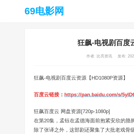
69电影网
狂飙-电视剧百度云
作者:
比亮资讯
发布: 20
狂飙-电视剧百度云资源【HD1080P资源】
百度云链接
：
https://pan.baidu.com/s/5
狂飙百度云 网盘资源[720p-1080p]
在第20集，孟钰在孟德海面前抱紧安欣的胳
除了张译之外，这部剧还聚集了大批老戏骨