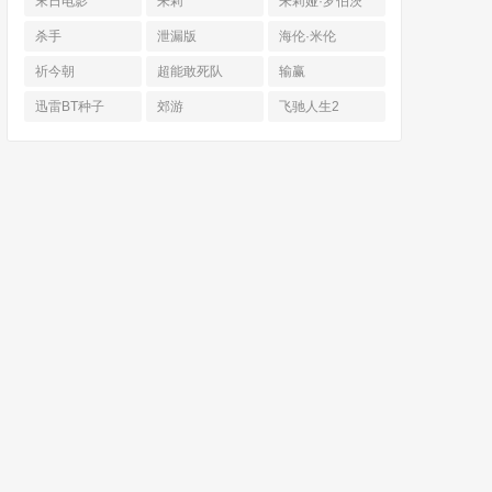
末日电影
朱莉
朱莉娅·罗伯茨
杀手
泄漏版
海伦·米伦
祈今朝
超能敢死队
输赢
迅雷BT种子
郊游
飞驰人生2