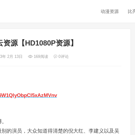
动漫资源
比
资源【HD1080P资源】
23年 2月 13日
169
阅读
0
评论
yID6W1QlyObpCI5xAzMVnv
膊。
级别的演员，大众知道得清楚的倪大红、李建义以及吴