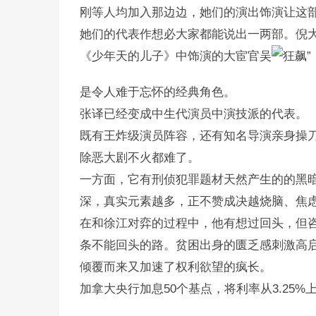
刚等人均加入那边边，她们的演出饰演让这
她们的代表作想必大家都能说出一两部。倪
《少年天的儿子》中饰演的大宦官吴
是令人难于忘怀的经典角色。
张译已经变成中生代演员中演技派的代表。
既有王炸级演员阵容，还有知名导演亲身操
除恶大剧不火都难了。
一方面，它有刑侦犯罪题材天然产生的的黑
深，真实元素越多，正不赞成决越烧脑、焦
在和徐江对弈的过程中，他有想过回头，但
条不能回头的路。贫困出身的匮乏感刺激高
倾覆而来又加速了权利欲望的疯长。
加拿大央行加息50个基点，将利率从3.25%上