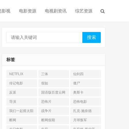
亮影视
电影资源
电视剧资讯
综艺资源
搜索
标签
NETFLIX
三体
仙剑四
传记电影
假如
僵尸
反派
国语版百度云网
奥斯卡
盘
导演
恐怖片
恐怖电影
我们一起摇太阳
战争片
扎克·施奈德
断网
断网假期
月球叛军