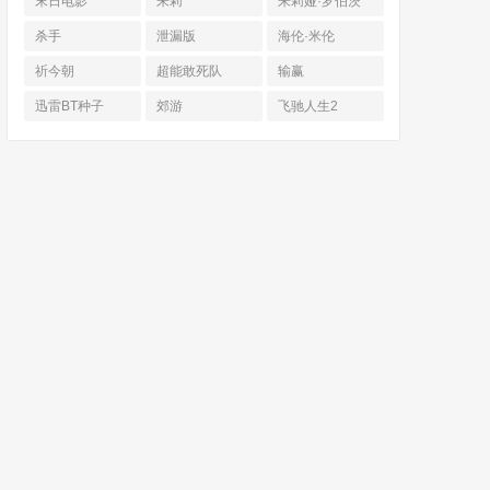
末日电影
朱莉
朱莉娅·罗伯茨
杀手
泄漏版
海伦·米伦
祈今朝
超能敢死队
输赢
迅雷BT种子
郊游
飞驰人生2