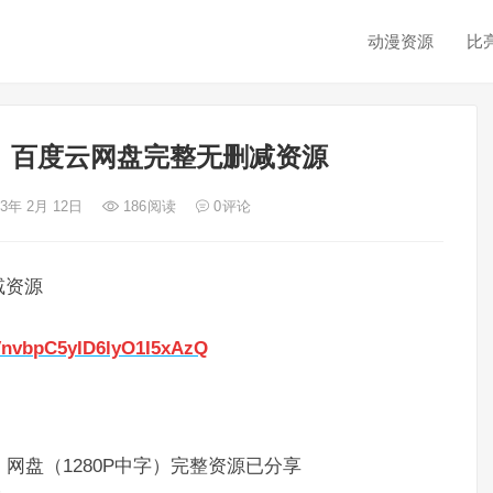
动漫资源
比
）百度云网盘完整无删减资源
23年 2月 12日
186
阅读
0
评论
减资源
MVnvbpC5yID6lyO1I5xAzQ
网盘（1280P中字）完整资源已分享