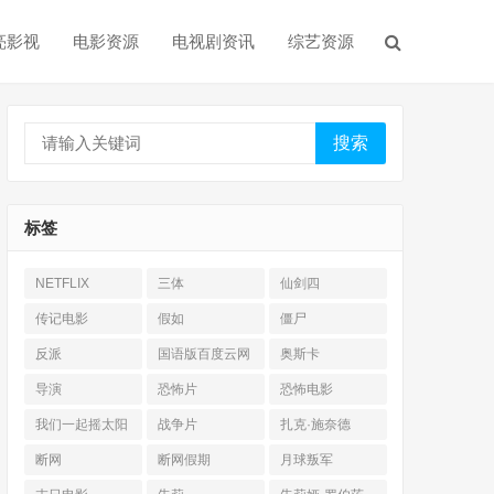
亮影视
电影资源
电视剧资讯
综艺资源
搜索
标签
NETFLIX
三体
仙剑四
传记电影
假如
僵尸
反派
国语版百度云网
奥斯卡
盘
导演
恐怖片
恐怖电影
我们一起摇太阳
战争片
扎克·施奈德
断网
断网假期
月球叛军