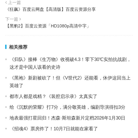
上一篇
《狂飙》百度云网盘【高清版】百度云资源分享
下一篇
【黑豹2】百度云资源「HD1080p高清中字」
相关推荐
《归队》接棒《生万物》收视破4.3！零下30℃实拍抗战剧，
这才是中国人该看的史诗
《黑袍》新剧被砍了！但《V世代2》还能看，休伊这回当上
英雄了
都市人都是戏精？《装腔启示录》太真实了
给《沉默的荣耀》打7分，满分敬英雄，编剧导演得扣3分
地表最强打星回归！杰森·斯坦森新片定档2026年1月30日
《招魂4》票房炸了！10月7日就能在家看了