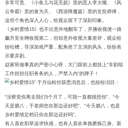
非常可贵、《小鱼儿与花无损》里的恶人李大嘴、《风
云争霸》里的食为天、《西游降魔篇》里的玄奘师傅，
这些个角色深入人心，给观众留下了深刻印象。
《乡村爱情15》也不出意外地翻车了，开播收视便一路
飙升至全网收视第二，但却意外收视大量差评，观众纷
纷吐槽，导演加戏严重，配角抢了主演的风头，纷纷表
示要弃剧。
赵家班做事真的严密小心呀，大门跟前上都挂上“非剧组
工作担担任职务务的人，严禁入内”的牌子！
于月仙粉丝获悉消息后，也纷纷泪目：
“没察觉你离去我们5个月了，可我一直都很想你”、“今
天是腊八，于老师您在那边还好吧”、“今天腊八，也是
乡村爱情定档日你在那边还好吗”。
有人喜欢割草追求快感，也有人喜欢单挑磨炼己身。新