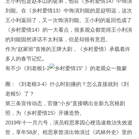
王小利也是赵本山的徒弟，他在《乡村爱情14》中饰演
刘能。在《乡村爱情13》中饰演刘能的是赵明远，这次
王小利返回了，又一次饰演刘能。王小利的返回也成了
《乡村爱情14》的一大看点，很多观众都觉得王小利演
的刘能固然讲话不太利落，但是却很有意思。
作为“赵家班”首推的王牌大剧，《乡村爱情》承载着许
多人的春节记忆。
有不少《刘老根1-2
》的老观众一脸蒙
圈：《刘老根3-4》什么时刻播的？怎么直接就到《刘
老根5》了？
第三条宣传动态，官微“小乡”直接晒出全新九宫格剧
照，为《乡村爱情15》开播造势。
2019年十一月六号，演员程思寒因心梗迅速救治失效逝
世，享年58岁。程思寒曾演出饰演过《武林外史》里的